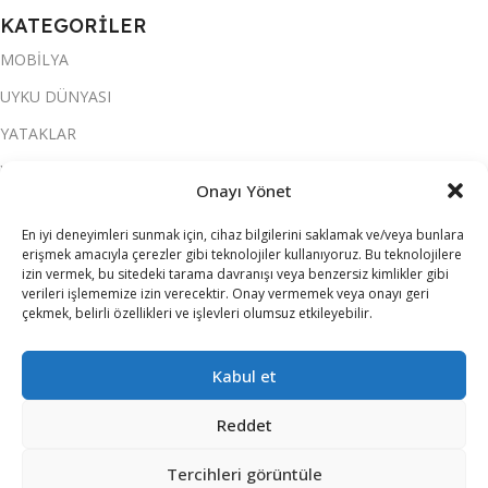
KATEGORİLER
MOBİLYA
UYKU DÜNYASI
YATAKLAR
YATAK ODASI
Onayı Yönet
SALON & OTURMA ODASI
En iyi deneyimleri sunmak için, cihaz bilgilerini saklamak ve/veya bunlara
KOLTUK TAKIMI
erişmek amacıyla çerezler gibi teknolojiler kullanıyoruz. Bu teknolojilere
izin vermek, bu sitedeki tarama davranışı veya benzersiz kimlikler gibi
YEMEK ODASI
verileri işlememize izin verecektir. Onay vermemek veya onayı geri
çekmek, belirli özellikleri ve işlevleri olumsuz etkileyebilir.
SOFRA & MUTFAK
ELEKTRİKLİ EV ALETLERİ
Kabul et
Reddet
ATILIM ALIŞVERİŞ MERKEZLERİ
2026 TÜM HAKLARI SAKLIDIR.
Tercihleri görüntüle