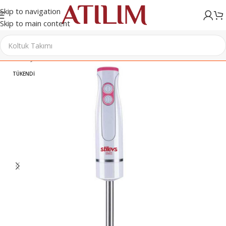
Skip to navigation
Skip to main content
Ana Sayfa
/
Elektrikli Ev Aletleri
/
Blender
TÜKENDI