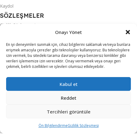
Kaydol
SÖZLEŞMELER
Gizlilik Sözleşmesi
Onayı Yönet
KVKK
En iyi deneyimleri sunmak için, cihaz bilgilerini saklamak ve/veya bunlara
Mesafeli Satış Sözleşmesi
erişmek amacıyla çerezler gibi teknolojiler kullanıyoruz. Bu teknolojilere
izin vermek, bu sitedeki tarama davranışı veya benzersiz kimlikler gibi
Ön Bilgilendirme
verileri işlememize izin verecektir. Onay vermemek veya onayı geri
Teslimat Koşulları
çekmek, belirli özellikleri ve işlevleri olumsuz etkileyebilir.
Üyelik Sözleşmesi
Kabul et
S.S.S.
MARKALAR
Reddet
ACER
Tercihleri görüntüle
ALTUS
Ön Bilgilendirme
Gizlilik Sözleşmesi
ARZUM
iltreler
Karşılaştırma
Sepet