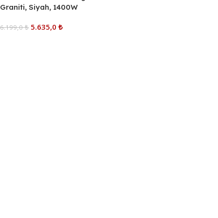
Graniti, Siyah, 1400W
5.635,0
₺
6.199,0
₺
Sepete Ekle