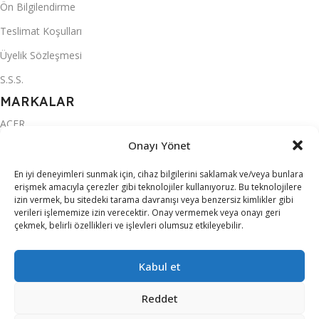
Ön Bilgilendirme
Teslimat Koşulları
Üyelik Sözleşmesi
S.S.S.
MARKALAR
ACER
Onayı Yönet
ALTUS
ARZUM
En iyi deneyimleri sunmak için, cihaz bilgilerini saklamak ve/veya bunlara
erişmek amacıyla çerezler gibi teknolojiler kullanıyoruz. Bu teknolojilere
BRAUN
izin vermek, bu sitedeki tarama davranışı veya benzersiz kimlikler gibi
verileri işlememize izin verecektir. Onay vermemek veya onayı geri
FAKİR
çekmek, belirli özellikleri ve işlevleri olumsuz etkileyebilir.
KORKMAZ
Kabul et
PROFILO
SCHAFER
Reddet
KATEGORİLER