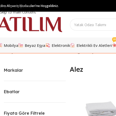
Skip to navigation
tılım Alışveriş Merkezleri'ne Hoşgeldiniz.
Skip to main content
YE
Mobilya
Beyaz Eşya
Elektronik
Elektrikli Ev Aletleri
Ana Sayfa
/
Ev Tekstili
/
Alez
11 sonucun tümü gösteriliyor
Alez
Markalar
Ebatlar
Fiyata Göre Filtrele