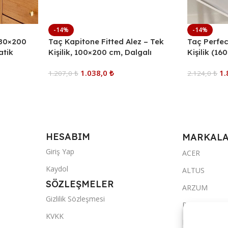
-14%
-14%
180×200
Taç Kapitone Fitted Alez – Tek
Taç Perfec
atik
Kişilik, 100×200 cm, Dalgalı
Kişilik (1
cu
Dikişli, Beyaz, Yatak Koruyucu
Dalgalı Di
1.038,0
₺
1.
1.207,0
₺
Yatak Ört
2.124,0
₺
Sepete Ekle
Sepete Ekl
HESABIM
MARKAL
Giriş Yap
ACER
Kaydol
ALTUS
SÖZLEŞMELER
ARZUM
Gizlilik Sözleşmesi
BRAUN
KVKK
FAKİR