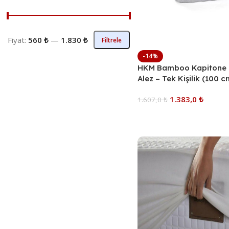
Fiyat:
560 ₺
—
1.830 ₺
Filtrele
-14%
HKM Bamboo Kapitone 
Alez – Tek Kişilik (100 
Elyaf Destekli, Fitted Las
1.383,0
₺
Yatak Koruyucu
1.607,0
₺
Sepete Ekle