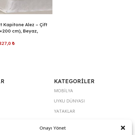
t Kapitone Alez – Çift
60×200 cm), Beyaz,
kişli, Üstün Koruma
827,0
₺
üsü
e
AR
KATEGORİLER
MOBİLYA
UYKU DÜNYASI
YATAKLAR
YATAK ODASI
Onayı Yönet
SALON & OTURMA ODASI