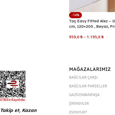
-14%
Taç Easy Fitted Alez – 
cm, 120×200 , Beyaz, Pr
Kullanım Yatak Koruyu
959,0
₺
–
1.195,0
₺
Seçenekler
MAĞAZALARIMIZ
BAĞCILAR ÇARŞI
BAĞCILAR PARSELLER
GAZİOSMANPAŞA
ŞİRİNEVLER
Takip et, Kazan
ESENYURT