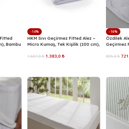
-14%
-16%
Fitted
HKM Sıvı Geçirmez Fitted Alez –
Özdilek Al
cm), Bambu
Micro Kumaş, Tek Kişilik (100 cm),
Geçirmez F
tikli
Hijyenik Yatak Koruyucu
Koruyucu, 
1.383,0
₺
721
1.607,0
₺
Antialerjik
855,0
₺
Sepete Ekle
Sepete Ekl