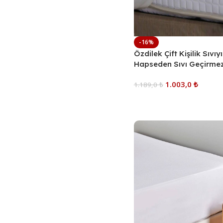
-16%
Özdilek Çift Kişilik Sıvıyı
Hapseden Sıvı Geçirmez
Alez 160×200 cm
1.003,0
₺
1.189,0
₺
Sepete Ekle