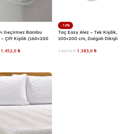
-14%
ıvı Geçirmez Bambu
Taç Easy Alez – Tek Kişilik,
 – Çift Kişilik (160×200
100×200 cm, Dalgalı Dikişli
00cm), Nefes Alan
Kapitone, Beyaz, Pratik Yatak
–
1.452,0
₺
1.383,0
₺
tün Koruma
Koruyucu
1.607,0
₺
r
Sepete Ekle