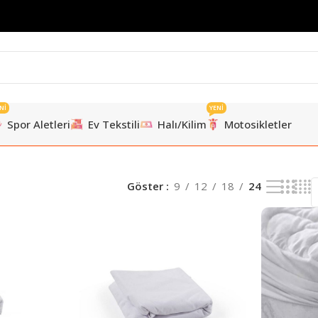
Nİ
YENİ
Spor Aletleri
Ev Tekstili
Halı/Kilim
Motosikletler
Göster
9
12
18
24