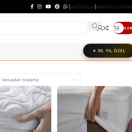
MAĞAZALAR
IBAN BİLGİLERİM
0,0
₺
⭐ 30. YIL ÖZEL