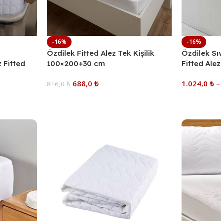
-16%
-16%
Özdilek Fitted Alez Tek Kişilik
Özdilek S
 Fitted
100×200+30 cm
Fitted Alez
cm, 100x2
688,0
₺
1.024,0
₺
816,0
₺
Yüzey, Üs
Sepete Ekle
Seçenekle