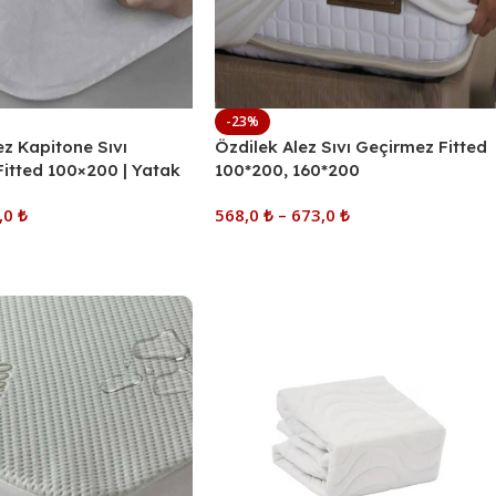
-23%
ez Kapitone Sıvı
Özdilek Alez Sıvı Geçirmez Fitted
itted 100×200 | Yatak
100*200, 160*200
Nefes Alabilir,
,0
₺
568,0
₺
–
673,0
₺
e
Seçenekler