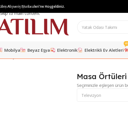
Skip to navigation
tılım Alışveriş Merkezleri'ne Hoşgeldiniz.
Skip to main content
YE
Mobilya
Beyaz Eşya
Elektronik
Elektrikli Ev Aletleri
Ana Sayfa
/
Ev Tekstili
/
Masa Örtüleri
Masa Örtüleri
Seçiminizle eşleşen ürün b