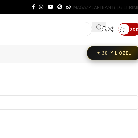
MAĞAZALAR
IBAN BİLGİLERİM
0,0
₺
⭐ 30. YIL ÖZEL