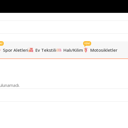
Nİ
YENİ
Spor Aletleri
Ev Tekstili
Halı/Kilim
Motosikletler
ulunamadı.