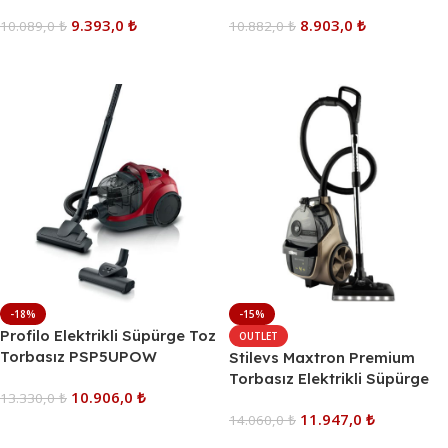
9.393,0
₺
8.903,0
₺
10.089,0
₺
10.882,0
₺
Sepete Ekle
Sepete Ekle
-18%
-15%
Profilo Elektrikli Süpürge Toz
OUTLET
Torbasız PSP5UPOW
Stilevs Maxtron Premium
Torbasız Elektrikli Süpürge
10.906,0
₺
13.330,0
₺
11.947,0
₺
14.060,0
₺
Sepete Ekle