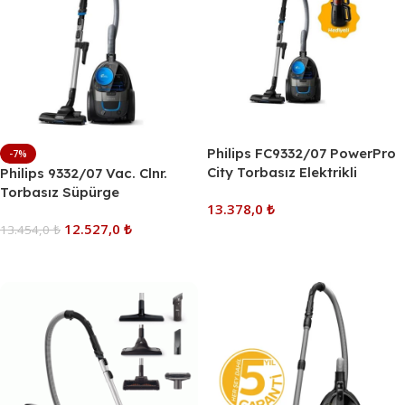
Philips FC9332/07 PowerPro
-7%
City Torbasız Elektrikli
Philips 9332/07 Vac. Clnr.
Süpürge – PowerCyclone 5
Torbasız Süpürge
13.378,0
₺
Teknolojisi, TriActive Başlık
12.527,0
₺
ve Arçelik K 7301 Çay
13.454,0
₺
Sepete Ekle
Makinesi Hediyeli Avantaj
Sepete Ekle
Seti