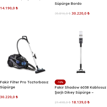
Rose Gold, Yüksek Emiş
Süpürge Bordo
14.190,0
₺
Gücü, Siklon Teknolojisi
30.220,0
₺
35.816,0
₺
Sepete Ekle
Sepete Ekle
Fakir Filter Pro Toztorbasız
-16%
Süpürge
Fakir Shadow 6038 Kablosuz
Şarjlı Dikey Süpürge –
30.220,0
₺
Natural White, Güçlü Emiş,
18.139,0
₺
Hafif ve Ergonomik
21.498,0
₺
Sepete Ekle