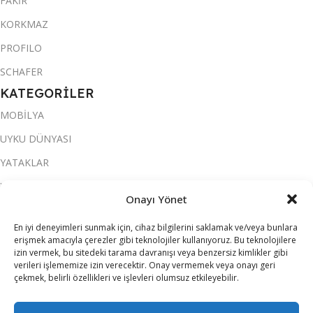
FAKİR
KORKMAZ
PROFILO
SCHAFER
KATEGORİLER
MOBİLYA
UYKU DÜNYASI
YATAKLAR
YATAK ODASI
Onayı Yönet
SALON & OTURMA ODASI
En iyi deneyimleri sunmak için, cihaz bilgilerini saklamak ve/veya bunlara
KOLTUK TAKIMI
erişmek amacıyla çerezler gibi teknolojiler kullanıyoruz. Bu teknolojilere
izin vermek, bu sitedeki tarama davranışı veya benzersiz kimlikler gibi
YEMEK ODASI
verileri işlememize izin verecektir. Onay vermemek veya onayı geri
çekmek, belirli özellikleri ve işlevleri olumsuz etkileyebilir.
SOFRA & MUTFAK
ELEKTRİKLİ EV ALETLERİ