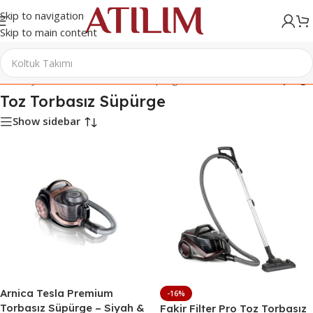
Skip to navigation
Skip to main content
Ana Sayfa
/
Elektrikli Ev Aletleri
/
Süpürgeler
/
Toz Torbasız Süpürge
Toz Torbasız Süpürge
Show sidebar
Arnica Tesla Premium
-16%
Torbasız Süpürge – Siyah &
Fakir Filter Pro Toz Torbasız