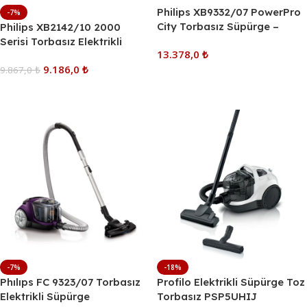
Philips XB9332/07 PowerPro
-7%
City Torbasız Süpürge –
Philips XB2142/10 2000
PowerCyclone 7 Teknolojili,
Serisi Torbasız Elektrikli
13.378,0
₺
TriActive Başlıklı Elektrikli
Süpürge – PowerCyclone 4
9.186,0
₺
Süpürge ve Azur 7000
Teknolojili, Çok Amaçlı Başlık
9.867,0
₺
Sepete Ekle
DST7022/40 Buharlı Ütü
ve HDA150 Türk Kahvesi
Sepete Ekle
Hediye Seti
Makinesi Hediyeli
-7%
-18%
Phılıps FC 9323/07 Torbasız
Profilo Elektrikli Süpürge Toz
Elektrikli Süpürge
Torbasız PSP5UHIJ