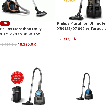
Philips Marathon Ultimate
-7%
XB9125/07 899 W Torbasız
Philips Marathon Daily
Süpürge En Popüler 5.
XB7151/07 900 W Toz
22.933,0
₺
Elektrikli Süpürge
Torbasız Süpürge
18.395,0
₺
19.757,0
₺
Sepete Ekle
Sepete Ekle