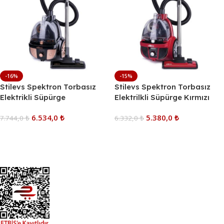
-16%
-15%
Stilevs Spektron Torbasız
Stilevs Spektron Torbasız
Elektrikli Süpürge
Elektrilkli Süpürge Kırmızı
Siyah&amp
Siyah
6.534,0
₺
5.380,0
₺
7.744,0
₺
6.332,0
₺
Sepete Ekle
Sepete Ekle