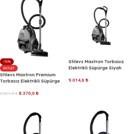
Stilevs Maxtron Torbasız
-15%
Elektrikli Süpürge Siyah
OUTLET
Stilevs Maxtron Premium
9.014,6
₺
Torbasız Elektrikli Süpürge
Sepete Ekle
8.370,0
₺
9.851,0
₺
Sepete Ekle