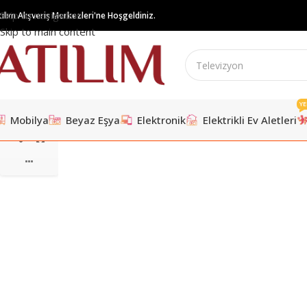
Skip to navigation
tılım Alışveriş Merkezleri'ne Hoşgeldiniz.
Skip to main content
YE
Mobilya
Beyaz Eşya
Elektronik
Elektrikli Ev Aletleri