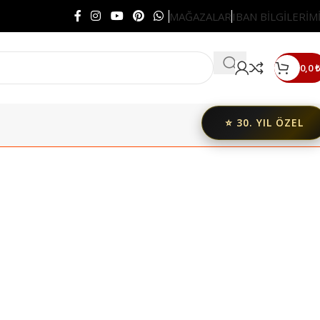
MAĞAZALAR
IBAN BİLGİLERİM
0,0
₺
⭐ 30. YIL ÖZEL