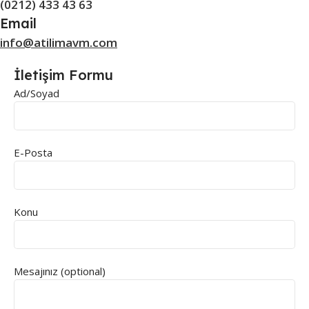
(0212) 433 43 63
Email
info@atilimavm.com
İletişim Formu
Ad/Soyad
E-Posta
Konu
Mesajınız (optional)