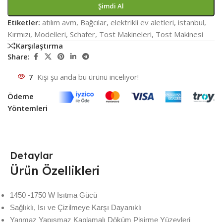
Şimdi Al
Etiketler:
atılım avm
,
Bağcılar
,
elektrikli ev aletleri
,
istanbul
,
Kırmızı
,
Modelleri
,
Schafer
,
Tost Makineleri
,
Tost Makinesi
Karşılaştırma
Share:
7
Kişi şu anda bu ürünü inceliyor!
Ödeme
Yöntemleri
Detaylar
Ürün Özellikleri
1450 -1750 W Isıtma Gücü
Sağlıklı, Isı ve Çizilmeye Karşı Dayanıklı
Yanmaz Yapışmaz Kaplamalı Döküm Pişirme Yüzeyleri