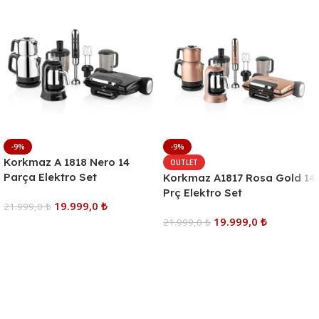
-9%
-9%
Korkmaz A 1818 Nero 14
OUTLET
Parça Elektro Set
Korkmaz A1817 Rosa Gold 14
Prç Elektro Set
19.999,0
₺
21.999,0
₺
19.999,0
₺
21.999,0
₺
Sepete Ekle
Sepete Ekle