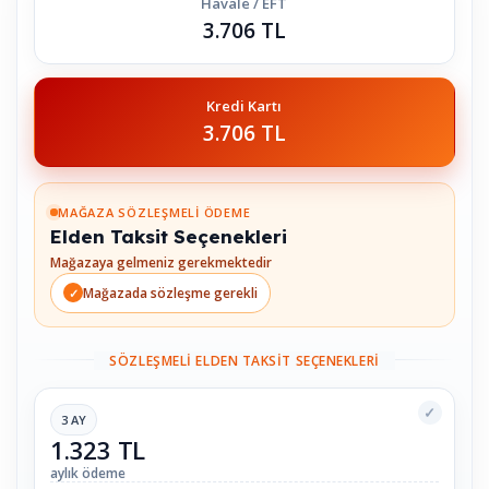
Havale / EFT
3.706 TL
Kredi Kartı
3.706 TL
MAĞAZA SÖZLEŞMELI ÖDEME
Elden Taksit Seçenekleri
Mağazaya gelmeniz gerekmektedir
Mağazada sözleşme gerekli
SÖZLEŞMELI ELDEN TAKSIT SEÇENEKLERI
✓
3 AY
1.323 TL
aylık ödeme