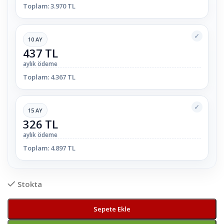
Toplam: 3.970 TL
✓
10 AY
437 TL
aylık ödeme
Toplam: 4.367 TL
✓
15 AY
326 TL
aylık ödeme
Toplam: 4.897 TL
Stokta
Sepete Ekle