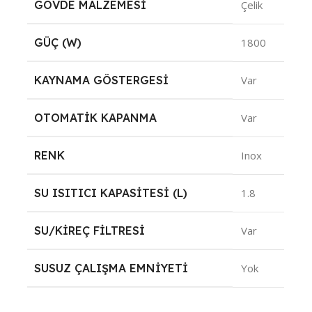
GÖVDE MALZEMESI
Çelik
GÜÇ (W)
1800
KAYNAMA GÖSTERGESI
Var
OTOMATIK KAPANMA
Var
RENK
Inox
SU ISITICI KAPASITESI (L)
1.8
SU/KIREÇ FILTRESI
Var
SUSUZ ÇALIŞMA EMNIYETI
Yok