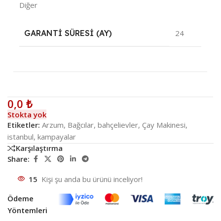
Diğer
GARANTI SÜRESI (AY)
24
0,0
₺
Stokta yok
Etiketler:
Arzum
,
Bağcılar
,
bahçelievler
,
Çay Makinesi
,
istanbul
,
kampayalar
Karşılaştırma
Share:
15
Kişi şu anda bu ürünü inceliyor!
Ödeme
Yöntemleri