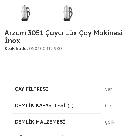
Arzum 3051 Çaycı Lüx Çay Makinesi
İnox
Stok kodu:
050100915980
ÇAY FILTRESI
Var
DEMLIK KAPASITESI (L)
0.7
DEMLIK MALZEMESI
Çelik