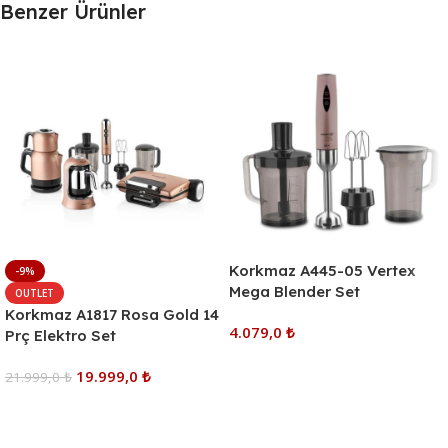
Benzer Ürünler
Korkmaz A445-05 Vertex
-9%
Mega Blender Set
OUTLET
Korkmaz A1817 Rosa Gold 14
4.079,0
₺
Prç Elektro Set
Sepete Ekle
19.999,0
₺
21.999,0
₺
Sepete Ekle