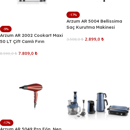
-17%
Arzum AR 5004 Bellissima
Saç Kurutma Makinesi
-9%
Arzum AR 2002 Cookart Maxi
2.899,0
₺
3.508,0
₺
50 LT Çift Camlı Fırın
Sepete Ekle
7.809,0
₺
8.590,0
₺
Sepete Ekle
-17%
Arzum AR 5049 Pro Fön. Neo