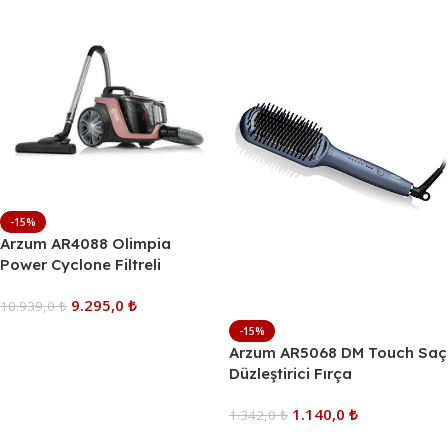
-15%
Arzum AR4088 Olimpia
Power Cyclone Filtreli
Süpürge
9.295,0
₺
10.939,0
₺
-15%
Sepete Ekle
Arzum AR5068 DM Touch Saç
Düzleştirici Fırça
1.140,0
₺
1.342,0
₺
Sepete Ekle