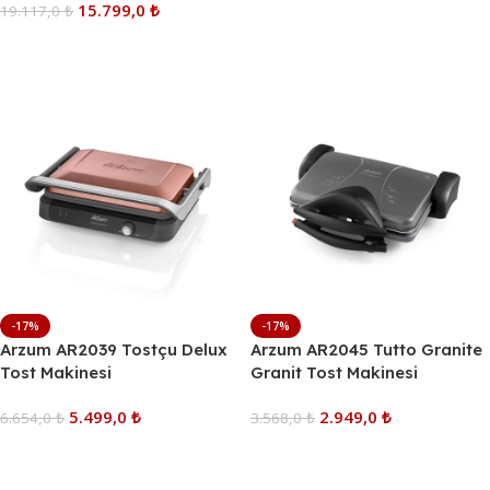
15.799,0
₺
19.117,0
₺
Sepete Ekle
Sepete Ekle
-17%
-17%
Arzum AR2039 Tostçu Delux
Arzum AR2045 Tutto Granite
Tost Makinesi
Granit Tost Makinesi
5.499,0
₺
2.949,0
₺
6.654,0
₺
3.568,0
₺
Sepete Ekle
Sepete Ekle