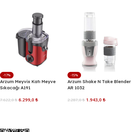
-17%
-15%
Arzum Meyvix Katı Meyve
Arzum Shake N Take Blender
Sıkacağı A191
AR 1032
6.299,0
₺
1.943,0
₺
7.622,0
₺
2.287,0
₺
Sepete Ekle
Sepete Ekle