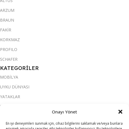
ALTUS
ARZUM
BRAUN
FAKİR
KORKMAZ
PROFILO
SCHAFER
KATEGORİLER
MOBİLYA
UYKU DÜNYASI
YATAKLAR
YATAK ODASI
Onayı Yönet
SALON & OTURMA ODASI
En iyi deneyimleri sunmak için, cihaz bilgilerini saklamak ve/veya bunlara
KOLTUK TAKIMI
erişmek amacıyla çerezler gibi teknolojiler kullanıyoruz. Bu teknolojilere