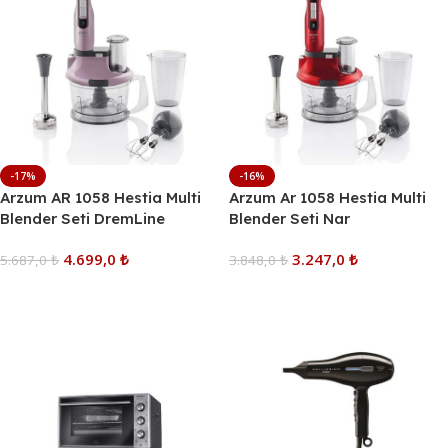
-17%
-16%
Arzum AR 1058 Hestia Multi
Arzum Ar 1058 Hestia Multi
Blender Seti DremLine
Blender Seti Nar
4.699,0
₺
3.247,0
₺
5.687,0
₺
3.848,0
₺
Sepete Ekle
Sepete Ekle