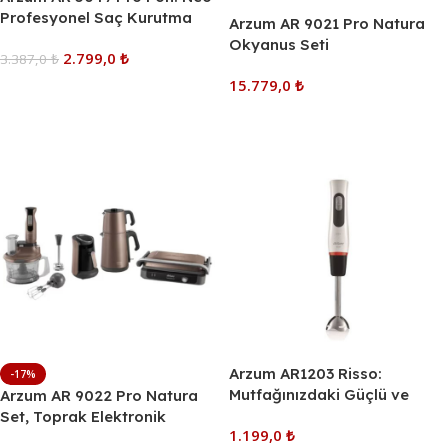
Profesyonel Saç Kurutma
Arzum AR 9021 Pro Natura
Makinesi Nar
Okyanus Seti
2.799,0
₺
3.387,0
₺
15.779,0
₺
Sepete Ekle
Sepete Ekle
Arzum AR1203 Risso:
-17%
Mutfağınızdaki Güçlü ve
Arzum AR 9022 Pro Natura
Ergonomik Yardımcı
Set, Toprak Elektronik
1.199,0
₺