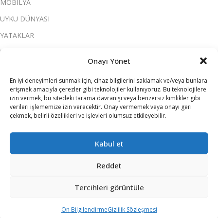
MOBİLYA
UYKU DÜNYASI
YATAKLAR
YATAK ODASI
Onayı Yönet
SALON & OTURMA ODASI
En iyi deneyimleri sunmak için, cihaz bilgilerini saklamak ve/veya bunlara
KOLTUK TAKIMI
erişmek amacıyla çerezler gibi teknolojiler kullanıyoruz. Bu teknolojilere
izin vermek, bu sitedeki tarama davranışı veya benzersiz kimlikler gibi
YEMEK ODASI
verileri işlememize izin verecektir. Onay vermemek veya onayı geri
çekmek, belirli özellikleri ve işlevleri olumsuz etkileyebilir.
SOFRA & MUTFAK
ELEKTRİKLİ EV ALETLERİ
Kabul et
Reddet
ATILIM ALIŞVERİŞ MERKEZLERİ
2026 TÜM HAKLARI SAKLIDIR.
Tercihleri görüntüle
Ön Bilgilendirme
Gizlilik Sözleşmesi
rşılaştırma
Sepet