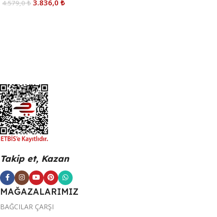
3.836,0
₺
4.579,0
₺
Sepete Ekle
Takip et, Kazan
MAĞAZALARIMIZ
BAĞCILAR ÇARŞI