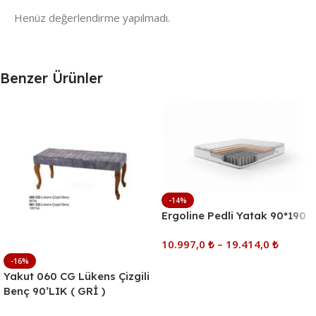
Henüz değerlendirme yapılmadı.
Benzer Ürünler
-14%
Ergoline Pedli Yatak 90*190
10.997,0
₺
–
19.414,0
₺
-16%
Seçenekler
Yakut 060 CG Lükens Çizgili
Benç 90’LIK ( GRİ )