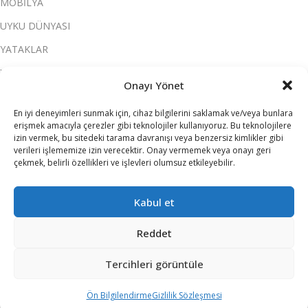
MOBİLYA
UYKU DÜNYASI
YATAKLAR
YATAK ODASI
Onayı Yönet
SALON & OTURMA ODASI
En iyi deneyimleri sunmak için, cihaz bilgilerini saklamak ve/veya bunlara
KOLTUK TAKIMI
erişmek amacıyla çerezler gibi teknolojiler kullanıyoruz. Bu teknolojilere
izin vermek, bu sitedeki tarama davranışı veya benzersiz kimlikler gibi
YEMEK ODASI
verileri işlememize izin verecektir. Onay vermemek veya onayı geri
çekmek, belirli özellikleri ve işlevleri olumsuz etkileyebilir.
SOFRA & MUTFAK
ELEKTRİKLİ EV ALETLERİ
Kabul et
Reddet
ATILIM ALIŞVERİŞ MERKEZLERİ
2026 TÜM HAKLARI SAKLIDIR.
Tercihleri görüntüle
Ön Bilgilendirme
Gizlilik Sözleşmesi
rşılaştırma
Sepet