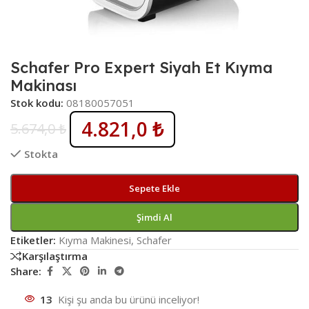
Schafer Pro Expert Siyah Et Kıyma
Makinası
Stok kodu:
08180057051
4.821,0
₺
5.674,0
₺
Stokta
Sepete Ekle
Şimdi Al
Etiketler:
Kıyma Makinesi
,
Schafer
Karşılaştırma
Share:
13
Kişi şu anda bu ürünü inceliyor!