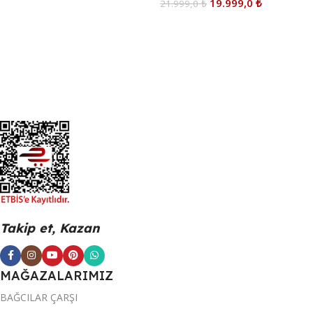
19.999,0
₺
21.999,0
₺
Sepete Ekle
Sepete Ekle
Takip et, Kazan
MAĞAZALARIMIZ
BAĞCILAR ÇARŞI