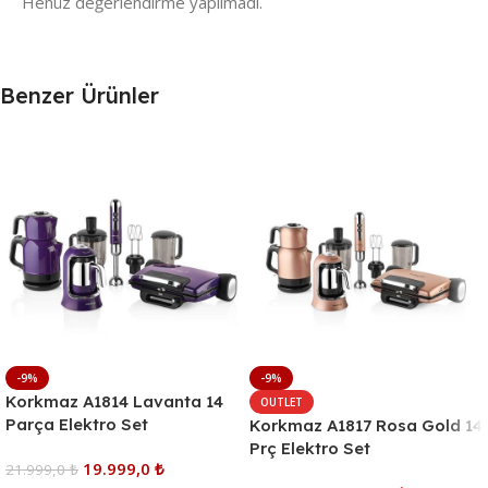
Henüz değerlendirme yapılmadı.
Benzer Ürünler
-9%
-9%
Korkmaz A1814 Lavanta 14
OUTLET
Parça Elektro Set
Korkmaz A1817 Rosa Gold 14
Prç Elektro Set
19.999,0
₺
21.999,0
₺