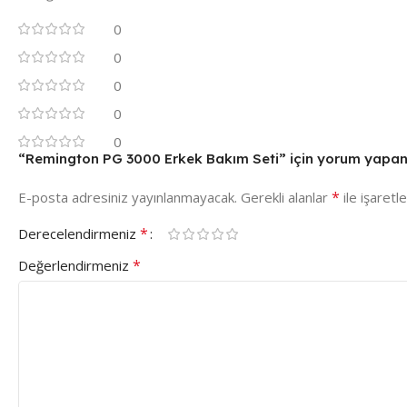
0
0
0
0
0
“Remington PG 3000 Erkek Bakım Seti” için yorum yapan il
*
E-posta adresiniz yayınlanmayacak.
Gerekli alanlar
ile işaretl
*
Derecelendirmeniz
*
Değerlendirmeniz