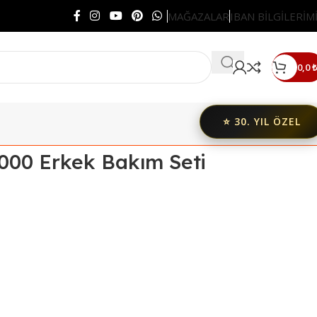
MAĞAZALAR
IBAN BİLGİLERİM
0,0
₺
⭐ 30. YIL ÖZEL
000 Erkek Bakım Seti