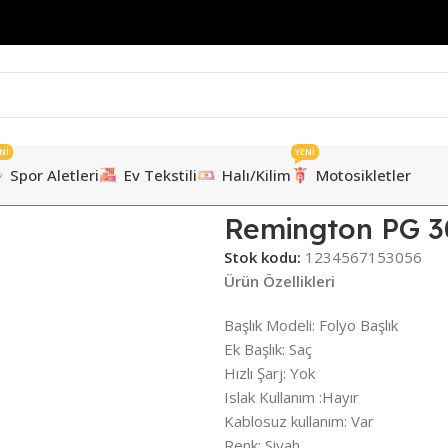
Nİ
YENİ
Spor Aletleri
Ev Tekstili
Halı/Kilim
Motosikletler
 PG 3000 Erkek Bakım Seti
Remington PG 3
Stok kodu:
1234567153056
Ürün Özellikleri
Başlık Modeli: Folyo Başlık
Ek Başlık: Saç
Hızlı Şarj: Yok
Islak Kullanım :Hayır
Kablosuz kullanım: Var
Renk: Siyah