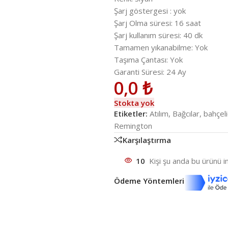
Şarj göstergesi : yok
Şarj Olma süresi: 16 saat
Şarj kullanım süresi: 40 dk
Tamamen yıkanabilme: Yok
Taşıma Çantası: Yok
Garanti Süresi: 24 Ay
0,0
₺
Stokta yok
Etiketler:
Atılım
,
Bağcılar
,
bahçeli
Remington
Karşılaştırma
10
Kişi şu anda bu ürünü in
Ödeme Yöntemleri