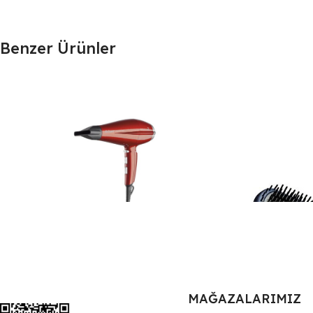
Benzer Ürünler
-17%
Arzum AR 5049 Pro Fön. Neo Profesyonel
Saç Kurutma Makinesi Nar
MAĞAZALARIMIZ
2.799,0
₺
3.387,0
₺