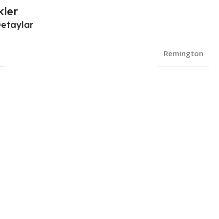
kler
Detaylar
R
Remington