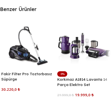
Benzer Ürünler
Fakir Filter Pro Toztorbasız
-9%
Süpürge
Korkmaz A1814 Lavanta 14
Parça Elektro Set
30.220,0
₺
19.999,0
₺
21.999,0
₺
Sepete Ekle
Sepete Ekle