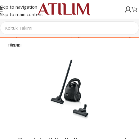
Skip to navigation
Skip to main content
Ana Sayfa
/
Elektrikli Ev Aletleri
/
Süpürgeler
/
Toz Torbalı Süpürge
TÜKENDI