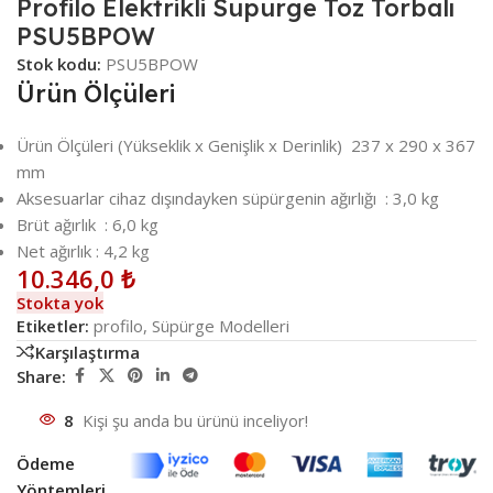
Profilo Elektrikli Süpürge Toz Torbalı
PSU5BPOW
Stok kodu:
PSU5BPOW
Ürün Ölçüleri
Ürün Ölçüleri (Yükseklik x Genişlik x Derinlik) 237 x 290 x 367
mm
Aksesuarlar cihaz dışındayken süpürgenin ağırlığı : 3,0 kg
Brüt ağırlık : 6,0 kg
Net ağırlık : 4,2 kg
10.346,0
₺
Stokta yok
Etiketler:
profilo
,
Süpürge Modelleri
Karşılaştırma
Share:
8
Kişi şu anda bu ürünü inceliyor!
Ödeme
Yöntemleri