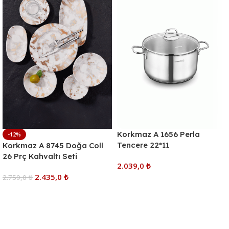
Korkmaz A 1656 Perla
-12%
Tencere 22*11
Korkmaz A 8745 Doğa Coll
26 Prç Kahvaltı Seti
2.039,0
₺
2.435,0
₺
2.759,0
₺
Sepete Ekle
Sepete Ekle