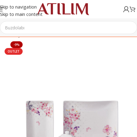
Skip to navigation
Skip to main content
Ana Sayfa
/
Sofra & Mutfak Ürünleri
/
Kahvaltı Takımları
-9%
OUTLET