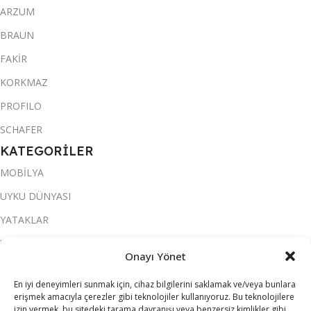
ARZUM
BRAUN
FAKİR
KORKMAZ
PROFILO
SCHAFER
KATEGORİLER
MOBİLYA
UYKU DÜNYASI
YATAKLAR
YATAK ODASI
Onayı Yönet
SALON & OTURMA ODASI
En iyi deneyimleri sunmak için, cihaz bilgilerini saklamak ve/veya bunlara
KOLTUK TAKIMI
erişmek amacıyla çerezler gibi teknolojiler kullanıyoruz. Bu teknolojilere
izin vermek, bu sitedeki tarama davranışı veya benzersiz kimlikler gibi