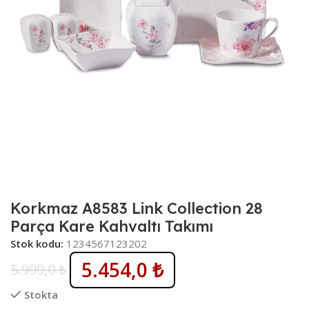
Korkmaz A8583 Link Collection 28
Parça Kare Kahvaltı Takımı
Stok kodu:
1234567123202
5.454,0
₺
5.999,0
₺
Stokta