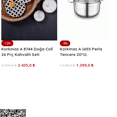
-12%
-9%
Korkmaz A 8744 Doğa Coll
Korkmaz A 1655 Perla
26 Prç Kahvaltı Seti
Tencere 20*11
2.435,0
₺
1.399,0
₺
2.759,0
₺
1.538,0
₺
Sepete Ekle
Sepete Ekle