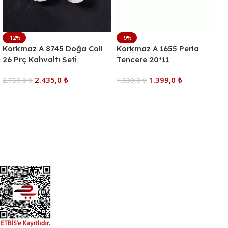
-12%
-9%
Korkmaz A 8745 Doğa Coll
Korkmaz A 1655 Perla
26 Prç Kahvaltı Seti
Tencere 20*11
2.435,0
₺
1.399,0
₺
2.759,0
₺
1.538,0
₺
Sepete Ekle
Sepete Ekle