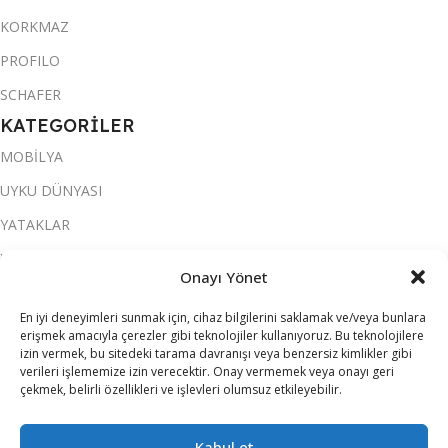
KORKMAZ
PROFILO
SCHAFER
KATEGORİLER
MOBİLYA
UYKU DÜNYASI
YATAKLAR
YATAK ODASI
Onayı Yönet
SALON & OTURMA ODASI
En iyi deneyimleri sunmak için, cihaz bilgilerini saklamak ve/veya bunlara
KOLTUK TAKIMI
erişmek amacıyla çerezler gibi teknolojiler kullanıyoruz. Bu teknolojilere
izin vermek, bu sitedeki tarama davranışı veya benzersiz kimlikler gibi
YEMEK ODASI
verileri işlememize izin verecektir. Onay vermemek veya onayı geri
çekmek, belirli özellikleri ve işlevleri olumsuz etkileyebilir.
SOFRA & MUTFAK
ELEKTRİKLİ EV ALETLERİ
Kabul et