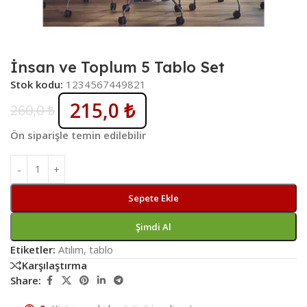
İnsan ve Toplum 5 Tablo Set
Stok kodu:
1234567449821
215,0
₺
260,0
₺
Ön siparişle temin edilebilir
Sepete Ekle
Şimdi Al
Etiketler:
Atılım
,
tablo
Karşılaştırma
Share: