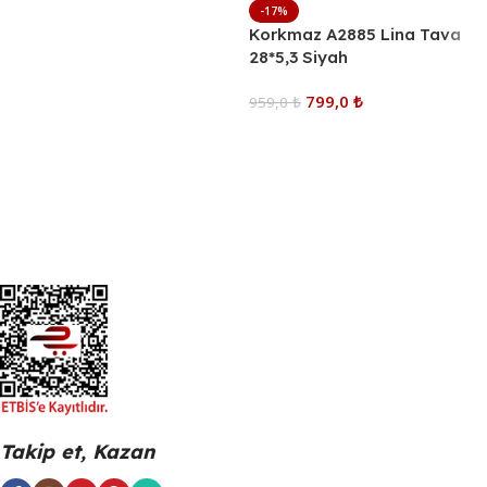
-17%
Korkmaz A2885 Lina Tava
28*5,3 Siyah
799,0
₺
959,0
₺
Sepete Ekle
Takip et, Kazan