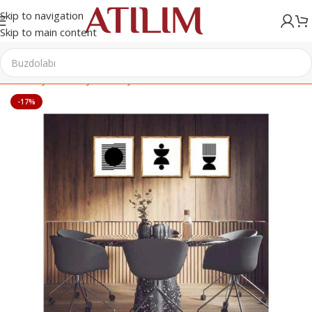
Skip to navigation
Skip to main content
Ana Sayfa
/
Mobilya
/
Mobilya Aksesuarları
/
Tablo
-17%