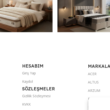
OUTLET
ter Yatak 100*200
Milano 90*190 Elmas Set
007,0
₺
18.538,0
₺
Sepete Ekle
HESABIM
MARKAL
Giriş Yap
ACER
Kaydol
ALTUS
SÖZLEŞMELER
ARZUM
Gizlilik Sözleşmesi
BRAUN
KVKK
FAKİR