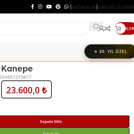
MAĞAZALAR
IBAN BİLGİLERİM
0,0
₺
⭐ 30. YIL ÖZEL
t Kanepe
234567215877
23.600,0
₺
Sepete Ekle
Şimdi Al