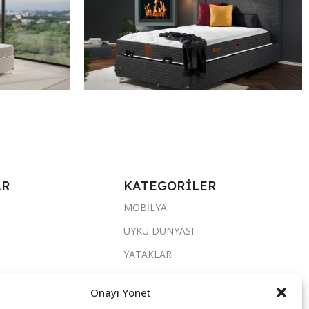
Milano 90*190 Stone Set
21.452,0
₺
Sepete Ekle
AR
KATEGORİLER
MOBİLYA
UYKU DÜNYASI
YATAKLAR
YATAK ODASI
Onayı Yönet
SALON & OTURMA ODASI