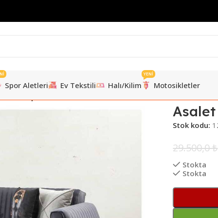
Nİ
YENİ
Spor Aletleri
Ev Tekstili
Halı/Kilim
Motosikletler
alet Kanepe
Asale
Stok kodu:
1
29.500,0
₺
Stokta
Stokta