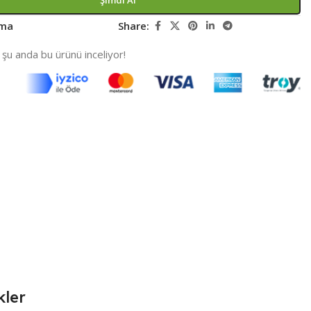
rma
Share:
i şu anda bu ürünü inceliyor!
kler