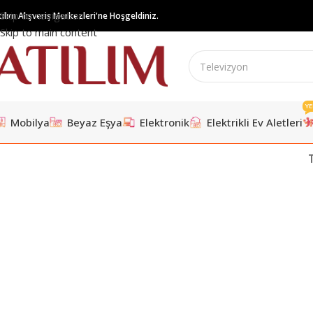
Skip to navigation
tılım Alışveriş Merkezleri'ne Hoşgeldiniz.
Skip to main content
YE
Mobilya
Beyaz Eşya
Elektronik
Elektrikli Ev Aletleri
Accessories
Imperdiet mauris a nontin