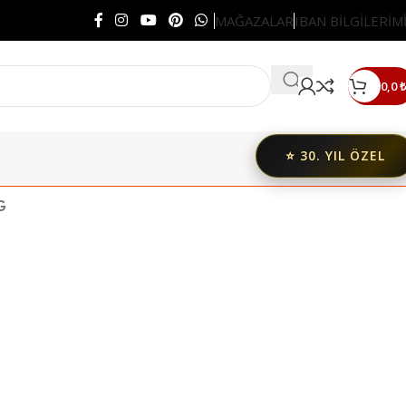
MAĞAZALAR
IBAN BİLGİLERİM
0,0
₺
⭐ 30. YIL ÖZEL
G