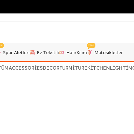
Nİ
YENİ
Spor Aletleri
Ev Tekstili
Halı/Kilim
Motosikletler
TÜM
ACCESSORIES
DECOR
FURNITURE
KITCHEN
LIGHTIN
Accessories
Potenti parturient parturie