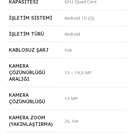
GHz Quad Core
KAPASITESI
İŞLETIM SISTEMI
Android 10 (Q)
İŞLETIM TÜRÜ
Android
KABLOSUZ ŞARJ
Yok
KAMERA
ÇÖZÜNÜRLÜĞÜ
13 – 19,9 MP
ARALIĞI
KAMERA
13 MP
ÇÖZÜNÜRLÜĞÜ
KAMERA ZOOM
2x, Var
(YAKINLAŞTIRMA)