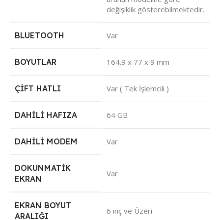
değişiklik gösterebilmektedir.
BLUETOOTH
Var
BOYUTLAR
164.9 x 77 x 9 mm
ÇIFT HATLI
Var ( Tek İşlemcili )
DAHILI HAFIZA
64 GB
DAHILI MODEM
Var
DOKUNMATIK
Var
EKRAN
EKRAN BOYUT
6 inç ve Üzeri
ARALIĞI