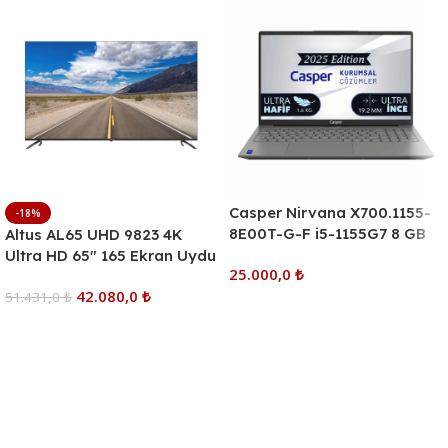
Casper Nirvana X700.1155-
-18%
8E00T-G-F i5-1155G7 8 GB
Altus AL65 UHD 9823 4K
500 GB SSD Iris Xe Graphics
Ultra HD 65″ 165 Ekran Uydu
25.000,0
₺
15.6″ Full HD Notebook
Alıcılı Smart LED TV
42.080,0
₺
51.431,0
₺
Sepete Ekle
Sepete Ekle