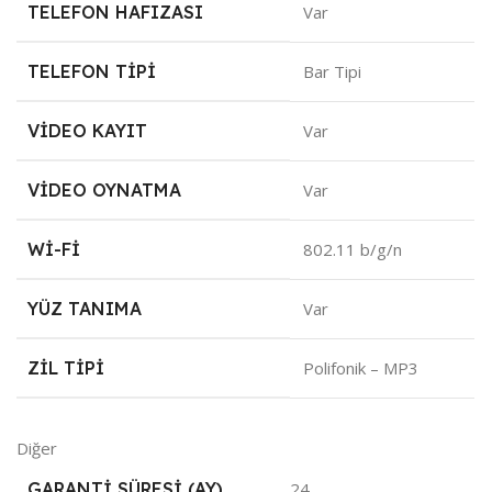
TELEFON HAFIZASI
Var
TELEFON TIPI
Bar Tipi
VIDEO KAYIT
Var
VIDEO OYNATMA
Var
WI-FI
802.11 b/g/n
YÜZ TANIMA
Var
ZIL TIPI
Polifonik – MP3
Diğer
GARANTI SÜRESI (AY)
24