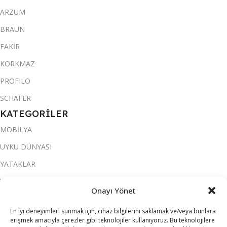
ARZUM
BRAUN
FAKİR
KORKMAZ
PROFILO
SCHAFER
KATEGORİLER
MOBİLYA
UYKU DÜNYASI
YATAKLAR
YATAK ODASI
Onayı Yönet
SALON & OTURMA ODASI
En iyi deneyimleri sunmak için, cihaz bilgilerini saklamak ve/veya bunlara
KOLTUK TAKIMI
erişmek amacıyla çerezler gibi teknolojiler kullanıyoruz. Bu teknolojilere