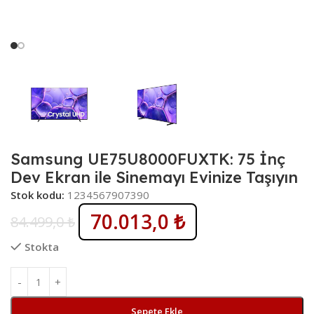
Samsung UE75U8000FUXTK: 75 İnç
Dev Ekran ile Sinemayı Evinize Taşıyın
Stok kodu:
1234567907390
70.013,0
₺
84.499,0
₺
Stokta
Sepete Ekle