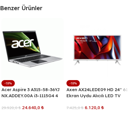
Benzer Ürünler
-18%
-18%
Acer Aspire 3 A315-58-36YJ
Axen AX24LEDE09 HD 24″ 61
NX.ADDEY.00A i3-1115G4 4
Ekran Uydu Alıcılı LED TV
GB 256 GB SSD UHD
24.640,0
₺
6.120,0
₺
Graphics 15.6″ Full HD
29.920,0
₺
7.425,0
₺
Notebook
Sepete Ekle
Sepete Ekle