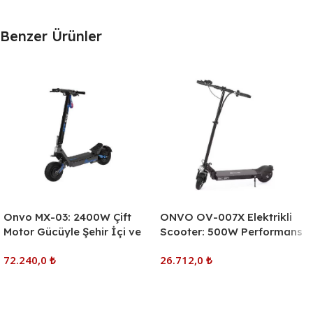
Benzer Ürünler
Onvo MX-03: 2400W Çift
ONVO OV-007X Elektrikli
Motor Gücüyle Şehir İçi ve
Scooter: 500W Performans
Arazi Performansı
ve Dayanıklı Tasarım
72.240,0
₺
26.712,0
₺
Sepete Ekle
Sepete Ekle