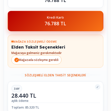
76.788 TL
Kredi Kartı
76.788 TL
MAĞAZA SÖZLEŞMELI ÖDEME
Elden Taksit Seçenekleri
Mağazaya gelmeniz gerekmektedir
Mağazada sözleşme gerekli
SÖZLEŞMELI ELDEN TAKSIT SEÇENEKLERI
✓
3 AY
28.440 TL
aylık ödeme
Toplam: 85.320 TL