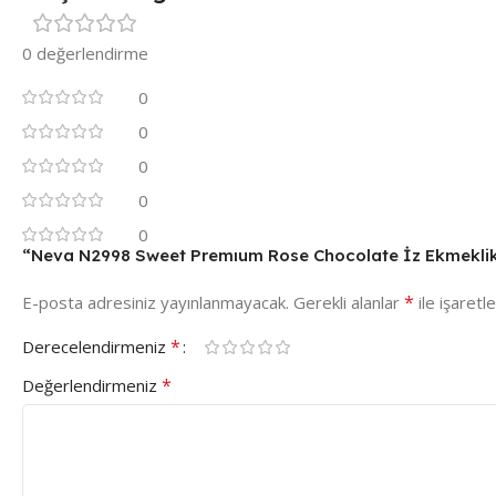
0 değerlendirme
0
0
0
0
0
“Neva N2998 Sweet Premıum Rose Chocolate İz Ekmeklik” i
*
E-posta adresiniz yayınlanmayacak.
Gerekli alanlar
ile işaretl
*
Derecelendirmeniz
*
Değerlendirmeniz