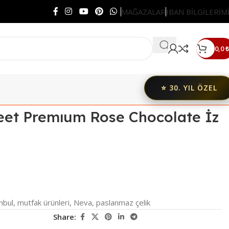
MAĞAZALAR
IBAN BİLGİLERİM
0,0
₺
⭐ 30. YIL ÖZEL
et Premıum Rose Chocolate İz
nbul
,
mutfak ürünleri
,
Neva
,
paslanmaz çelik
Share: