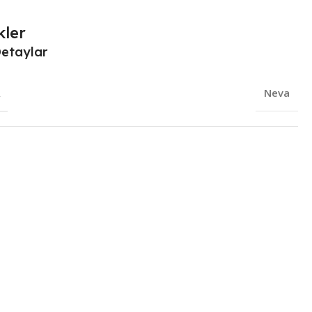
kler
Detaylar
R
Neva