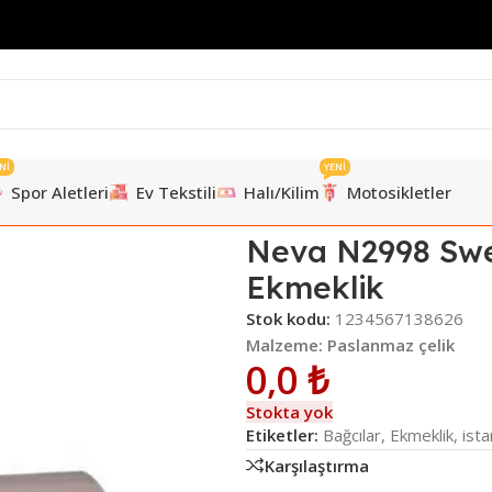
Nİ
YENİ
Spor Aletleri
Ev Tekstili
Halı/Kilim
Motosikletler
 Premıum Rose Chocolate İz Ekmeklik
Neva N2998 Swe
Ekmeklik
Stok kodu:
1234567138626
Malzeme: Paslanmaz çelik
0,0
₺
Stokta yok
Etiketler:
Bağcılar
,
Ekmeklik
,
ista
Karşılaştırma