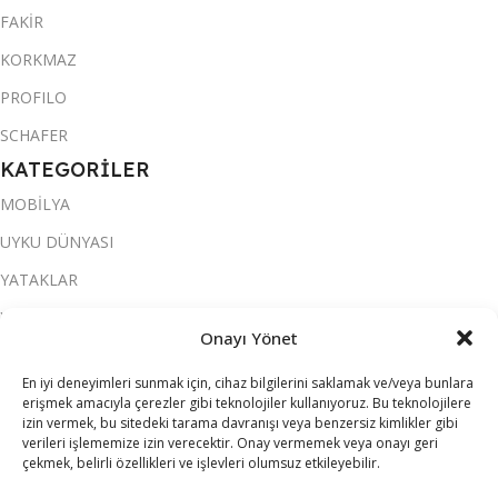
FAKİR
KORKMAZ
PROFILO
SCHAFER
KATEGORİLER
MOBİLYA
UYKU DÜNYASI
YATAKLAR
YATAK ODASI
Onayı Yönet
SALON & OTURMA ODASI
En iyi deneyimleri sunmak için, cihaz bilgilerini saklamak ve/veya bunlara
KOLTUK TAKIMI
erişmek amacıyla çerezler gibi teknolojiler kullanıyoruz. Bu teknolojilere
izin vermek, bu sitedeki tarama davranışı veya benzersiz kimlikler gibi
YEMEK ODASI
verileri işlememize izin verecektir. Onay vermemek veya onayı geri
çekmek, belirli özellikleri ve işlevleri olumsuz etkileyebilir.
SOFRA & MUTFAK