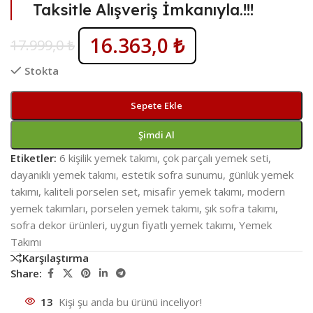
Taksitle Alışveriş İmkanıyla.!!!
16.363,0
₺
17.999,0
₺
Stokta
Sepete Ekle
Şimdi Al
Etiketler:
6 kişilik yemek takımı
,
çok parçalı yemek seti
,
dayanıklı yemek takımı
,
estetik sofra sunumu
,
günlük yemek
takımı
,
kaliteli porselen set
,
misafir yemek takımı
,
modern
yemek takımları
,
porselen yemek takımı
,
şık sofra takımı
,
sofra dekor ürünleri
,
uygun fiyatlı yemek takımı
,
Yemek
Takımı
Karşılaştırma
Share:
13
Kişi şu anda bu ürünü inceliyor!