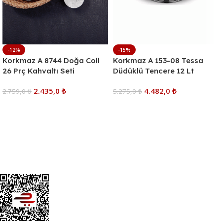
-12%
-15%
Korkmaz A 8744 Doğa Coll
Korkmaz A 153-08 Tessa
26 Prç Kahvaltı Seti
Düdüklü Tencere 12 Lt
2.435,0
₺
4.482,0
₺
2.759,0
₺
5.275,0
₺
Sepete Ekle
Sepete Ekle