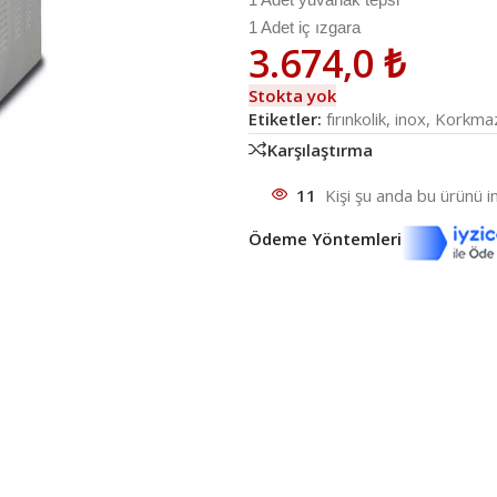
1 Adet iç ızgara
3.674,0
₺
Stokta yok
Etiketler:
fırınkolik
,
inox
,
Korkma
Karşılaştırma
11
Kişi şu anda bu ürünü in
Ödeme Yöntemleri