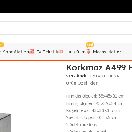
Nİ
YENİ
Spor Aletleri
Ev Tekstili
Halı/Kilim
Motosikletler
Korkmaz A499 Fı
Stok kodu:
05140110094
Ürün Özellikleri
Fırın
dış ölçüleri: 59x45x31 cm
Fırın iç ölçüleri: 43x39x24 cm
Köşeli tepsi: 43x33x3.5 cm
Yuvarlak tepsi: 40×5.5 cm
1 Adet kare tepsi
1 Adet yuvarlak tepsi