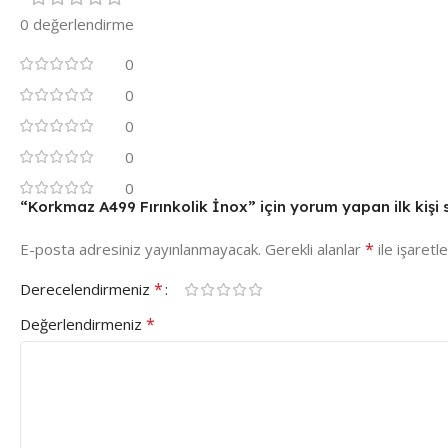
0 değerlendirme
0
0
0
0
0
“Korkmaz A499 Fırınkolik İnox” için yorum yapan ilk kişi s
*
E-posta adresiniz yayınlanmayacak.
Gerekli alanlar
ile işaretl
*
Derecelendirmeniz
*
Değerlendirmeniz