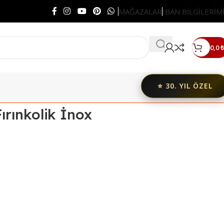
MAĞAZALAR
IBAN BİLGİLERİM
0,0
₺
⭐ 30. YIL ÖZEL
rınkolik İnox