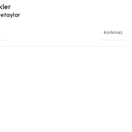
kler
Detaylar
R
Korkmaz