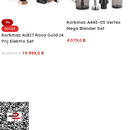
Korkmaz A445-05 Vertex
-9%
Mega Blender Set
OUTLET
Korkmaz A1817 Rosa Gold 14
4.079,0
₺
Prç Elektro Set
Sepete Ekle
19.999,0
₺
21.999,0
₺
Sepete Ekle