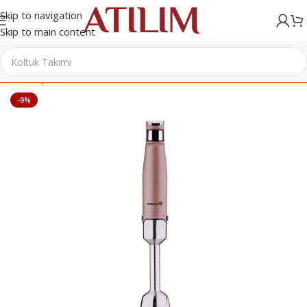
Skip to navigation
Skip to main content
Ana Sayfa
/
Elektrikli Ev Aletleri
/
Blender
-9%