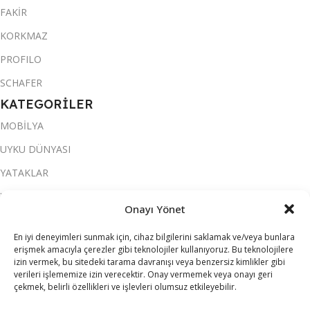
FAKİR
KORKMAZ
PROFILO
SCHAFER
KATEGORİLER
MOBİLYA
UYKU DÜNYASI
YATAKLAR
YATAK ODASI
Onayı Yönet
SALON & OTURMA ODASI
En iyi deneyimleri sunmak için, cihaz bilgilerini saklamak ve/veya bunlara
KOLTUK TAKIMI
erişmek amacıyla çerezler gibi teknolojiler kullanıyoruz. Bu teknolojilere
izin vermek, bu sitedeki tarama davranışı veya benzersiz kimlikler gibi
YEMEK ODASI
verileri işlememize izin verecektir. Onay vermemek veya onayı geri
çekmek, belirli özellikleri ve işlevleri olumsuz etkileyebilir.
SOFRA & MUTFAK