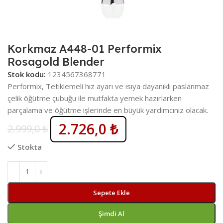
Korkmaz A448-01 Performix
Rosagold Blender
Stok kodu:
1234567368771
Performix, Tetiklemeli hız ayarı ve ısıya dayanıklı paslanmaz
çelik öğütme çubuğu ile mutfakta yemek hazırlarken
parçalama ve öğütme işlerinde en büyük yardımcınız olacak.
2.726,0
₺
2.999,0
₺
Stokta
Sepete Ekle
Şimdi Al