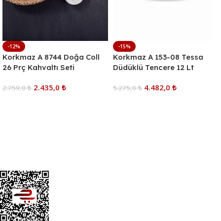
-12%
-15%
Korkmaz A 8744 Doğa Coll
Korkmaz A 153-08 Tessa
26 Prç Kahvaltı Seti
Düdüklü Tencere 12 Lt
2.435,0
₺
4.482,0
₺
2.759,0
₺
5.275,0
₺
Sepete Ekle
Sepete Ekle