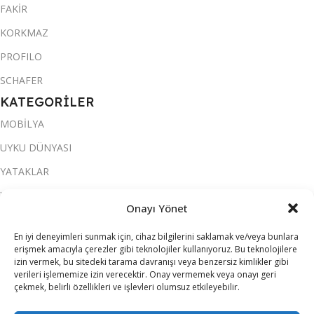
FAKİR
KORKMAZ
PROFILO
SCHAFER
KATEGORİLER
MOBİLYA
UYKU DÜNYASI
YATAKLAR
YATAK ODASI
Onayı Yönet
SALON & OTURMA ODASI
En iyi deneyimleri sunmak için, cihaz bilgilerini saklamak ve/veya bunlara
KOLTUK TAKIMI
erişmek amacıyla çerezler gibi teknolojiler kullanıyoruz. Bu teknolojilere
izin vermek, bu sitedeki tarama davranışı veya benzersiz kimlikler gibi
YEMEK ODASI
verileri işlememize izin verecektir. Onay vermemek veya onayı geri
çekmek, belirli özellikleri ve işlevleri olumsuz etkileyebilir.
SOFRA & MUTFAK