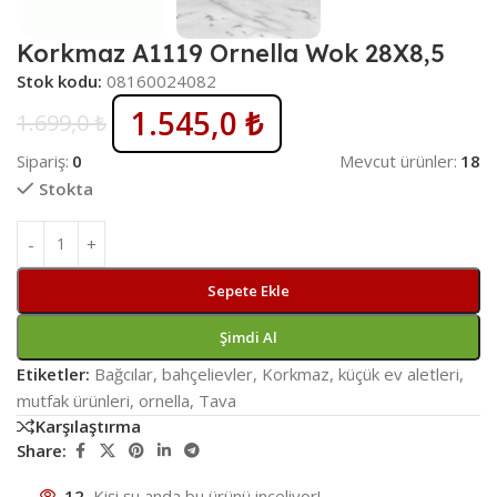
Korkmaz A1119 Ornella Wok 28X8,5
Stok kodu:
08160024082
1.545,0
₺
1.699,0
₺
Sipariş:
0
Mevcut ürünler:
18
Stokta
Sepete Ekle
Şimdi Al
Etiketler:
Bağcılar
,
bahçelievler
,
Korkmaz
,
küçük ev aletleri
,
mutfak ürünleri
,
ornella
,
Tava
Karşılaştırma
Share:
12
Kişi şu anda bu ürünü inceliyor!