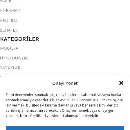
FAKİR
KORKMAZ
PROFILO
SCHAFER
KATEGORİLER
MOBİLYA
UYKU DÜNYASI
YATAKLAR
YATAK ODASI
Onayı Yönet
SALON & OTURMA ODASI
En iyi deneyimleri sunmak için, cihaz bilgilerini saklamak ve/veya bunlara
KOLTUK TAKIMI
erişmek amacıyla çerezler gibi teknolojiler kullanıyoruz. Bu teknolojilere
izin vermek, bu sitedeki tarama davranışı veya benzersiz kimlikler gibi
YEMEK ODASI
verileri işlememize izin verecektir. Onay vermemek veya onayı geri
çekmek, belirli özellikleri ve işlevleri olumsuz etkileyebilir.
SOFRA & MUTFAK
ELEKTRİKLİ EV ALETLERİ