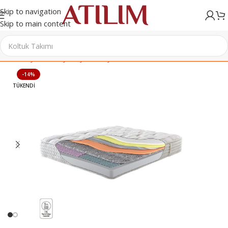
Skip to navigation
Skip to main content
Ana Sayfa
/
Mobilya
/
Uyku Dünyası
/
Yatak
-14%
TÜKENDI