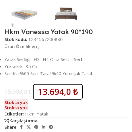
Hkm Vanessa Yatak 90*190
Stok kodu:
1234567200880
Ürün Özellikleri ;
Yatak Sertliği : H3- H4 Orta Sert – Sert
Yükseklik : 35 Cm
Sertlik : %65 Sert Taraf %40 Yumuşak Taraf
13.694,0
₺
15.903,0
₺
Stokta yok
Stokta yok
Etiketler:
Hkm
,
Yatak
Karşılaştırma
Share: