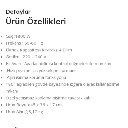
Detaylar
Ürün Özellikleri
Güç :
1800 W
Frekans :
50-60 Hz
Ekmek Kapasitesi(Kırarak):
4 Dilim
Gerilim :
220 – 240 V
Isı Ayarı :
Ayarlanabilir ısı kontrol düğmeleri ile mümkün
Hızlı pişirme için yüksek performans
Aşırı ısınma koruma fonksiyonu
180° açılabilen gövde sayesinde ızgara olarak kullanabilme
imkanı
Özel yapışmaz kaplama pişirme tavası / kabı
Ürün Boyutu
45 x 36 x 17 cm
Ürün Ağırlığı
3,12 kg