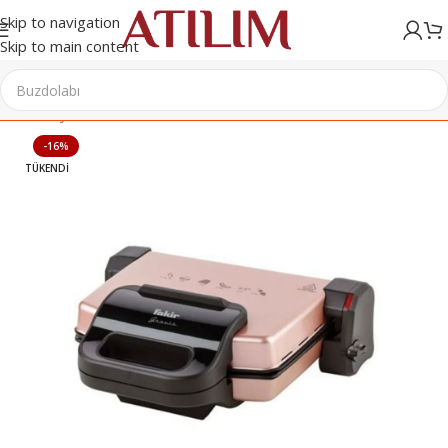
Skip to navigation
Skip to main content
Ana Sayfa
/
Elektrikli Ev Aletleri
/
Tost Makineleri
-16%
TÜKENDI