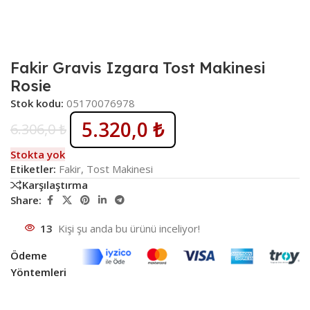
Fakir Gravis Izgara Tost Makinesi
Rosie
Stok kodu:
05170076978
5.320,0
₺
6.306,0
₺
Stokta yok
Etiketler:
Fakir
,
Tost Makinesi
Karşılaştırma
Share:
13
Kişi şu anda bu ürünü inceliyor!
Ödeme
Yöntemleri