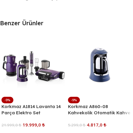
Benzer Ürünler
-9%
-9%
Korkmaz A1814 Lavanta 14
Korkmaz A860-08
Parça Elektro Set
Kahvekolik Otomatik Kahve
Makinesi Azura
19.999,0
₺
4.817,0
₺
21.999,0
₺
5.299,0
₺