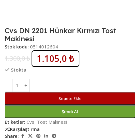
Cvs DN 2201 Hünkar Kırmızı Tost
Makinesi
Stok kodu:
0514012604
1.105,0
₺
1.300,0
₺
Stokta
Sepete Ekle
Şimdi Al
Etiketler:
Cvs
,
Tost Makinesi
Karşılaştırma
Share: