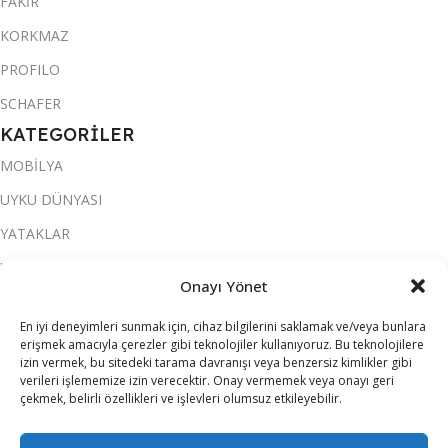
FAKİR
KORKMAZ
PROFILO
SCHAFER
KATEGORİLER
MOBİLYA
UYKU DÜNYASI
YATAKLAR
YATAK ODASI
Onayı Yönet
SALON & OTURMA ODASI
En iyi deneyimleri sunmak için, cihaz bilgilerini saklamak ve/veya bunlara
KOLTUK TAKIMI
erişmek amacıyla çerezler gibi teknolojiler kullanıyoruz. Bu teknolojilere
izin vermek, bu sitedeki tarama davranışı veya benzersiz kimlikler gibi
YEMEK ODASI
verileri işlememize izin verecektir. Onay vermemek veya onayı geri
çekmek, belirli özellikleri ve işlevleri olumsuz etkileyebilir.
SOFRA & MUTFAK
ELEKTRİKLİ EV ALETLERİ