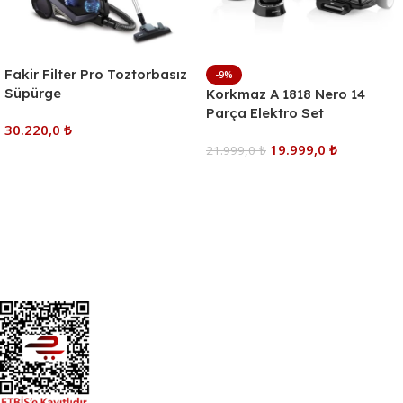
Fakir Filter Pro Toztorbasız
-9%
Süpürge
Korkmaz A 1818 Nero 14
Parça Elektro Set
30.220,0
₺
19.999,0
₺
21.999,0
₺
Sepete Ekle
Sepete Ekle