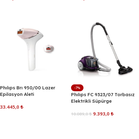
Sepete Ekle
Sepete Ekle
Phılıps Brı 950/00 Lazer
-7%
Epilasyon Aleti
Phılıps FC 9323/07 Torbasız
Elektrikli Süpürge
33.445,0
₺
9.393,0
₺
10.089,0
₺
Sepete Ekle
Sepete Ekle