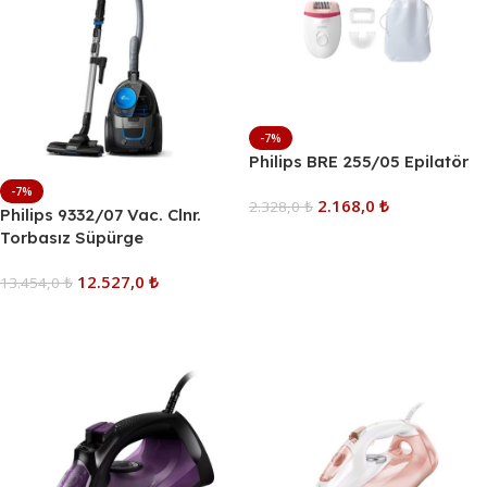
-7%
Philips BRE 255/05 Epilatör
-7%
2.168,0
₺
2.328,0
₺
Philips 9332/07 Vac. Clnr.
Torbasız Süpürge
Sepete Ekle
12.527,0
₺
13.454,0
₺
Sepete Ekle