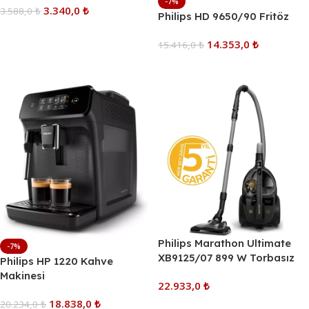
-7%
3.340,0
₺
3.588,0
₺
Philips HD 9650/90 Fritöz
Sepete Ekle
14.353,0
₺
15.416,0
₺
Sepete Ekle
Philips Marathon Ultimate
-7%
XB9125/07 899 W Torbasız
Philips HP 1220 Kahve
Süpürge En Popüler 5.
Makinesi
22.933,0
₺
Elektrikli Süpürge
18.838,0
₺
20.234,0
₺
Sepete Ekle