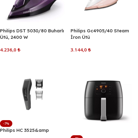
Philips DST 5030/80 Buharlı
Philips Gc4905/40 Steam
Ütü, 2400 W
İron Ütü
4.236,0
₺
3.144,0
₺
Sepete Ekle
Sepete Ekle
-7%
Philips HC 3525&amp