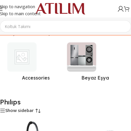
Skip to navigation
Skip to main content
Ana Sayfa
/
Ürünler “Phılıps” olarak etiketlendi
Accessories
Beyaz Eşya
Phılıps
Show sidebar