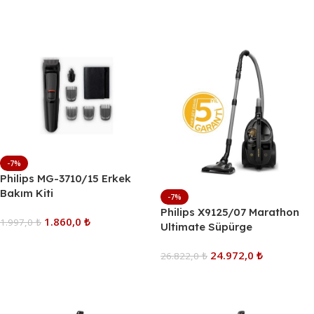
Sepete Ekle
-7%
Philips MG-3710/15 Erkek
Bakım Kiti
-7%
Philips X9125/07 Marathon
1.860,0
₺
1.997,0
₺
Ultimate Süpürge
Sepete Ekle
24.972,0
₺
26.822,0
₺
Sepete Ekle