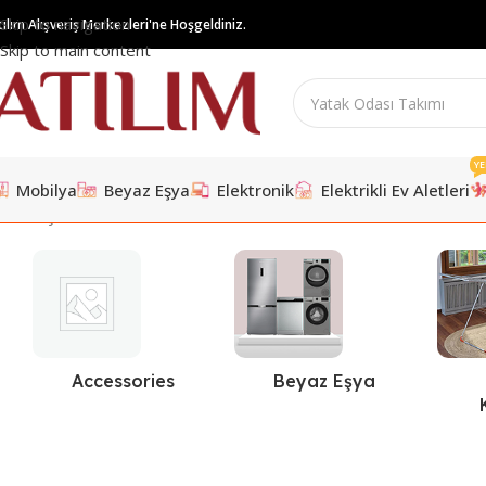
Skip to navigation
tılım Alışveriş Merkezleri'ne Hoşgeldiniz.
Skip to main content
YE
Mobilya
Beyaz Eşya
Elektronik
Elektrikli Ev Aletleri
Ana Sayfa
/
Ürünler “Costa” olarak etiketlendi
Accessories
Beyaz Eşya