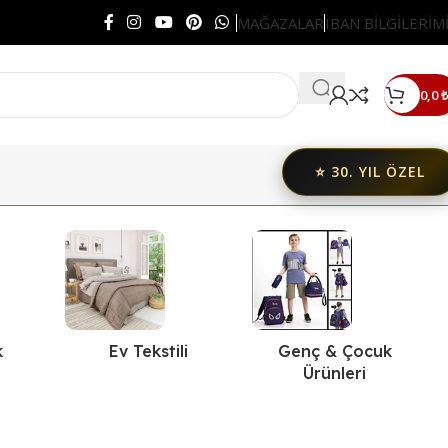
MAĞAZALAR
IBAN BİLGİLERİM
0,0
₺
⭐ 30. YIL ÖZEL
k
Ev Tekstili
Genç & Çocuk
Ürünleri