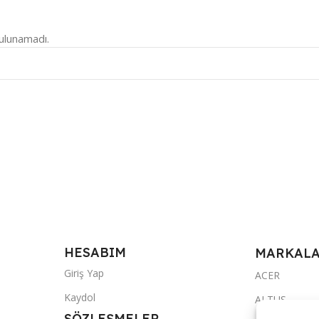
ulunamadı.
HESABIM
MARKAL
Giriş Yap
ACER
Kaydol
ALTUS
SÖZLEŞMELER