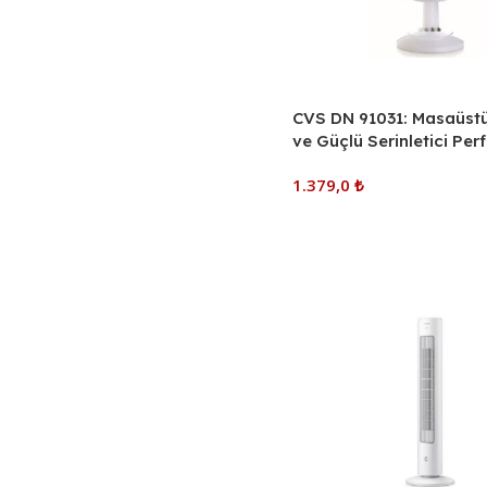
CVS DN 91031: Masaüst
ve Güçlü Serinletici Pe
1.379,0
₺
Sepete Ekle