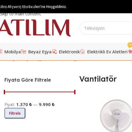
Skip to navigation
tılım Alışveriş Merkezleri'ne Hoşgeldiniz.
Skip to main content
YE
Mobilya
Beyaz Eşya
Elektronik
Elektrikli Ev Aletleri
Ana Sayfa
/
Beyaz Eşya
/
Isıtıcılar ve Soğutucular
/
Vantilatör
7 sonuc
Vantilatör
Fiyata Göre Filtrele
Fiyat:
1.370 ₺
—
9.990 ₺
Filtrele