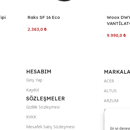
ipi
Raks SF 16 Eco
Woox DWY
VANTİLA
2.363,0
₺
9.990,0
₺
Sepete Ekle
Sepete Ekl
HESABIM
MARKAL
Giriş Yap
ACER
Kaydol
ALTUS
SÖZLEŞMELER
ARZUM
Gizlilik Sözleşmesi
BRAUN
KVKK
FAKİR
Mesafeli Satış Sözleşmesi
En iyi deney