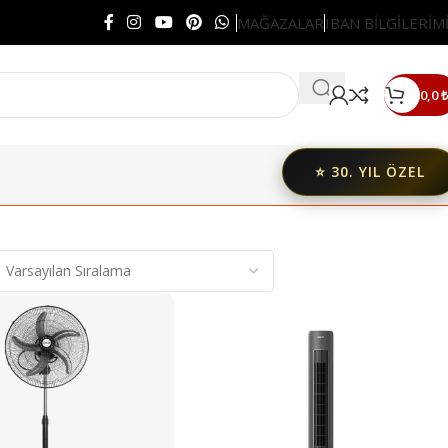
MAĞAZALAR
IBAN BİLGİLERİM
0,0
₺
⭐ 30. YIL ÖZEL