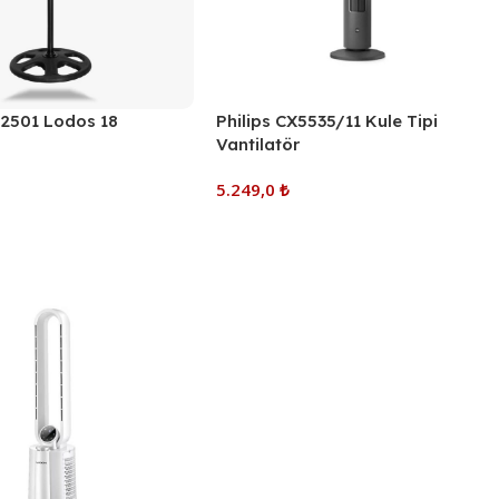
-2501 Lodos 18
Philips CX5535/11 Kule Tipi
Vantilatör
5.249,0
₺
e
Sepete Ekle