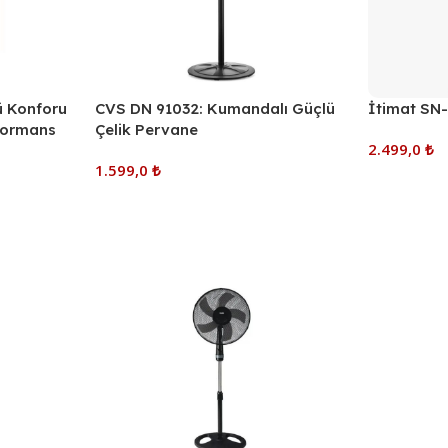
ü Konforu
CVS DN 91032: Kumandalı Güçlü
İtimat SN
rformans
Çelik Pervane
2.499,0
₺
1.599,0
₺
Sepete Ekl
Sepete Ekle