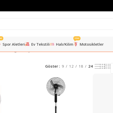
Nİ
YENİ
Spor Aletleri
Ev Tekstili
Halı/Kilim
Motosikletler
un tümü gösteriliyor
Göster
9
12
18
24