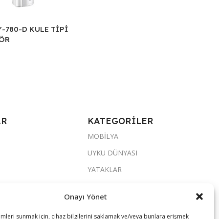
-780-D KULE TİPİ
TÖR
e
AR
KATEGORİLER
MOBİLYA
UYKU DÜNYASI
YATAKLAR
YATAK ODASI
Onayı Yönet
SALON & OTURMA ODASI
imleri sunmak için, cihaz bilgilerini saklamak ve/veya bunlara erişmek