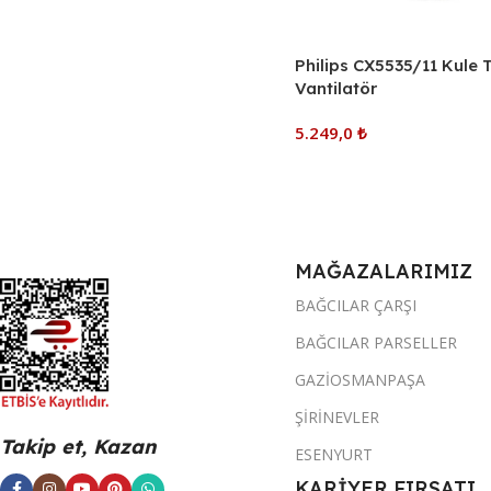
Philips CX5535/11 Kule T
Vantilatör
5.249,0
₺
Sepete Ekle
MAĞAZALARIMIZ
BAĞCILAR ÇARŞI
BAĞCILAR PARSELLER
GAZİOSMANPAŞA
ŞİRİNEVLER
Takip et, Kazan
ESENYURT
KARİYER FIRSATI