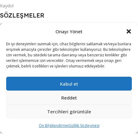
Kaydol
SÖZLEŞMELER
Gizlilik Sözleşmesi
Onayı Yönet
KVKK
En iyi deneyimleri sunmak için, cihaz bilgilerini saklamak ve/veya bunlara
Mesafeli Satış Sözleşmesi
erişmek amacıyla çerezler gibi teknolojiler kullanıyoruz. Bu teknolojilere
izin vermek, bu sitedeki tarama davranışı veya benzersiz kimlikler gibi
Ön Bilgilendirme
verileri işlememize izin verecektir. Onay vermemek veya onayı geri
çekmek, belirli özellikleri ve işlevleri olumsuz etkileyebilir.
Teslimat Koşulları
Üyelik Sözleşmesi
Kabul et
S.S.S.
MARKALAR
Reddet
ACER
Tercihleri görüntüle
ALTUS
Ön Bilgilendirme
Gizlilik Sözleşmesi
ARZUM
iltreler
Karşılaştırma
Sepet