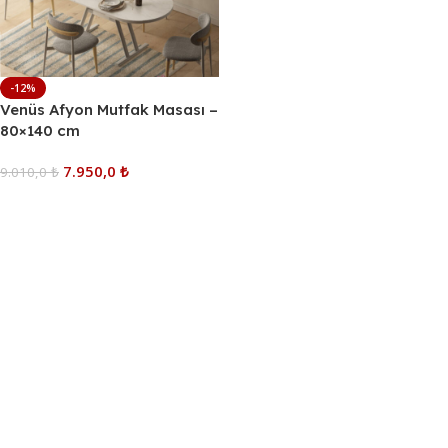
-12%
Venüs Afyon Mutfak Masası –
80×140 cm
7.950,0
₺
9.010,0
₺
Sepete Ekle