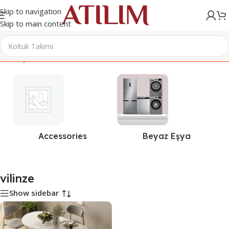
Skip to navigation
Skip to main content
Ana Sayfa
/
Ürünler “vilinze” olarak etiketlendi
Accessories
Beyaz Eşya
vilinze
Show sidebar