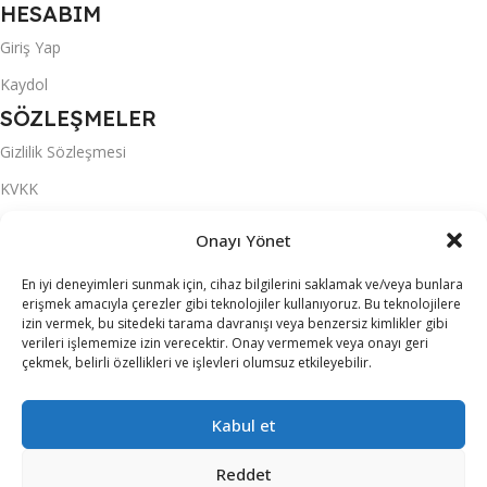
HESABIM
Giriş Yap
Kaydol
SÖZLEŞMELER
Gizlilik Sözleşmesi
KVKK
Mesafeli Satış Sözleşmesi
Onayı Yönet
Ön Bilgilendirme
En iyi deneyimleri sunmak için, cihaz bilgilerini saklamak ve/veya bunlara
Teslimat Koşulları
erişmek amacıyla çerezler gibi teknolojiler kullanıyoruz. Bu teknolojilere
izin vermek, bu sitedeki tarama davranışı veya benzersiz kimlikler gibi
Üyelik Sözleşmesi
verileri işlememize izin verecektir. Onay vermemek veya onayı geri
çekmek, belirli özellikleri ve işlevleri olumsuz etkileyebilir.
S.S.S.
MARKALAR
Kabul et
ACER
Reddet
ALTUS