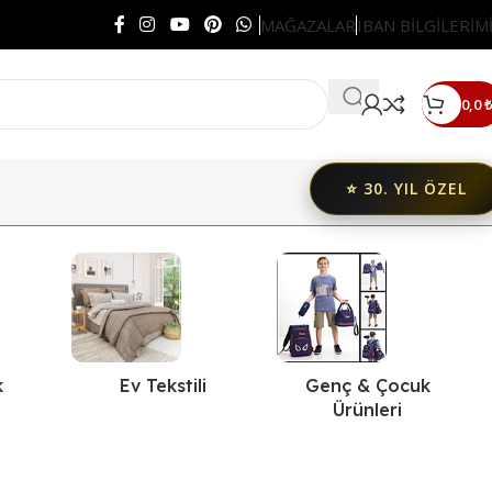
MAĞAZALAR
IBAN BİLGİLERİM
0,0
₺
⭐ 30. YIL ÖZEL
k
Ev Tekstili
Genç & Çocuk
Ürünleri