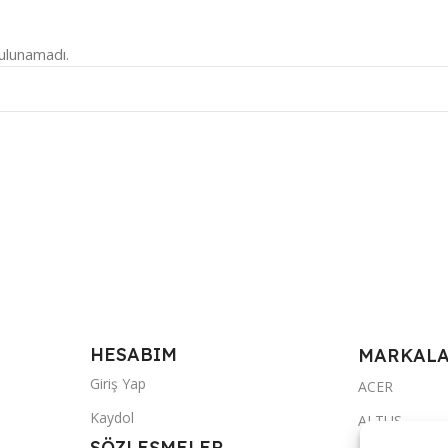
ulunamadı.
HESABIM
MARKAL
Giriş Yap
ACER
Kaydol
ALTUS
SÖZLEŞMELER