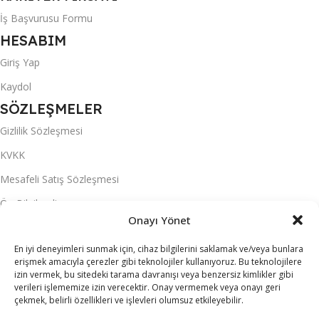
İş Başvurusu Formu
HESABIM
Giriş Yap
Kaydol
SÖZLEŞMELER
Gizlilik Sözleşmesi
KVKK
Mesafeli Satış Sözleşmesi
Ön Bilgilendirme
Onayı Yönet
Teslimat Koşulları
En iyi deneyimleri sunmak için, cihaz bilgilerini saklamak ve/veya bunlara
Üyelik Sözleşmesi
erişmek amacıyla çerezler gibi teknolojiler kullanıyoruz. Bu teknolojilere
izin vermek, bu sitedeki tarama davranışı veya benzersiz kimlikler gibi
S.S.S.
verileri işlememize izin verecektir. Onay vermemek veya onayı geri
MARKALAR
çekmek, belirli özellikleri ve işlevleri olumsuz etkileyebilir.