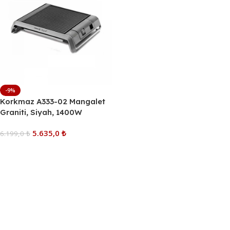
-9%
Korkmaz A333-02 Mangalet
Graniti, Siyah, 1400W
5.635,0
₺
6.199,0
₺
Sepete Ekle