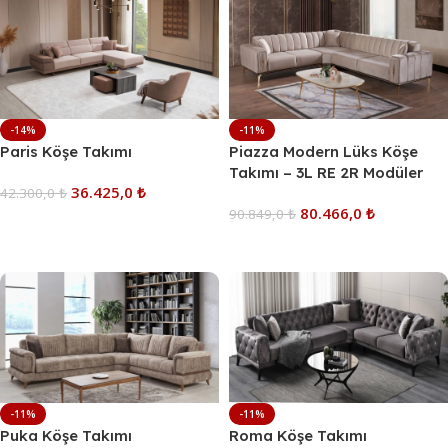
-14%
-11%
Paris Köşe Takımı
Piazza Modern Lüks Köşe
Takımı – 3L RE 2R Modüler
36.425,0
₺
42.300,0
₺
Kapitone L Koltuk / Gold
80.466,0
₺
Detaylı
90.849,0
₺
Sepete Ekle
Sepete Ekle
-11%
-11%
Puka Köşe Takımı
Roma Köşe Takımı