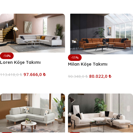
Sepete Ekle
-14%
-11%
Loren Köşe Takımı
Milan Köşe Takımı
97.666,0
₺
113.418,0
₺
80.022,0
₺
90.348,0
₺
Sepete Ekle
Sepete Ekle