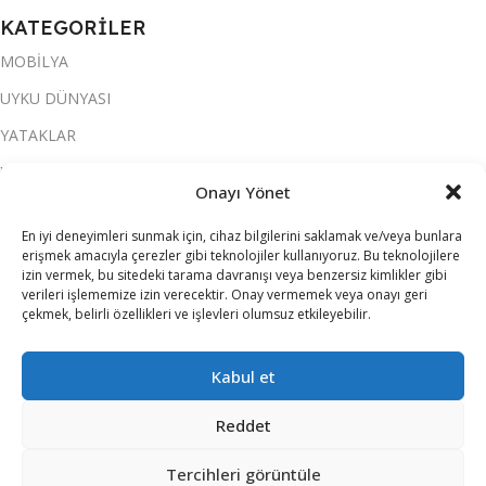
KATEGORİLER
MOBİLYA
UYKU DÜNYASI
YATAKLAR
YATAK ODASI
Onayı Yönet
SALON & OTURMA ODASI
En iyi deneyimleri sunmak için, cihaz bilgilerini saklamak ve/veya bunlara
KOLTUK TAKIMI
erişmek amacıyla çerezler gibi teknolojiler kullanıyoruz. Bu teknolojilere
izin vermek, bu sitedeki tarama davranışı veya benzersiz kimlikler gibi
YEMEK ODASI
verileri işlememize izin verecektir. Onay vermemek veya onayı geri
çekmek, belirli özellikleri ve işlevleri olumsuz etkileyebilir.
SOFRA & MUTFAK
ELEKTRİKLİ EV ALETLERİ
Kabul et
Reddet
ATILIM ALIŞVERİŞ MERKEZLERİ
2026 TÜM HAKLARI SAKLIDIR.
Tercihleri görüntüle