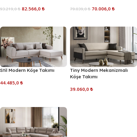
82.566,0
₺
70.006,0
₺
93.219,0
₺
79.039,0
₺
Sepete Ekle
Sepete Ekle
Stil Modern Köşe Takımı
Tiny Modern Mekanizmalı
Köşe Takımı
44.485,0
₺
39.060,0
₺
Sepete Ekle
Sepete Ekle