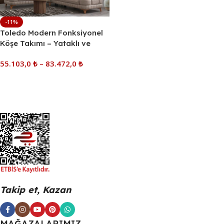
-11%
Toledo Modern Fonksiyonel
Köşe Takımı – Yataklı ve
Sandıklı Modüler L Koltuk
55.103,0
₺
–
83.472,0
₺
Seçenekler
Takip et, Kazan
MAĞAZALARIMIZ