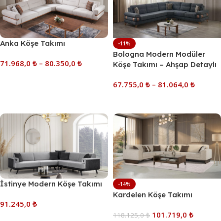
Anka Köşe Takımı
-11%
Bologna Modern Modüler
71.968,0
₺
–
80.350,0
₺
Köşe Takımı – Ahşap Detaylı
Kapitone İşlemeli L Koltuk
Seçenekler
67.755,0
₺
–
81.064,0
₺
Seçenekler
İstinye Modern Köşe Takımı
-14%
Kardelen Köşe Takımı
91.245,0
₺
101.719,0
₺
118.125,0
₺
Sepete Ekle