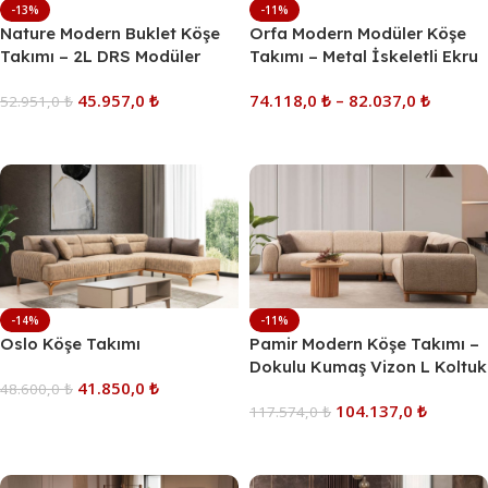
-13%
-11%
Nature Modern Buklet Köşe
Orfa Modern Modüler Köşe
Takımı – 2L DRS Modüler
Takımı – Metal İskeletli Ekru
Tasarım / Ahşap Ayaklı L
Buklet Kumaş L Koltuk
45.957,0
₺
74.118,0
₺
–
82.037,0
₺
Koltuk
52.951,0
₺
Sepete Ekle
Seçenekler
-14%
-11%
Oslo Köşe Takımı
Pamir Modern Köşe Takımı –
Dokulu Kumaş Vizon L Koltuk
41.850,0
₺
48.600,0
₺
/ Ahşap Kaideli
104.137,0
₺
117.574,0
₺
Sepete Ekle
Sepete Ekle