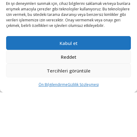
En iyi deneyimleri sunmak için, cihaz bilgilerini saklamak ve/veya bunlara
MARKALAR
erişmek amacıyla çerezler gibi teknolojiler kullanıyoruz. Bu teknolojilere
izin vermek, bu sitedeki tarama davranışı veya benzersiz kimlikler gibi
ACER
verileri işlememize izin verecektir. Onay vermemek veya onayı geri
çekmek, belirli özellikleri ve işlevleri olumsuz etkileyebilir.
ALTUS
ARZUM
Kabul et
BRAUN
Reddet
FAKİR
KORKMAZ
Tercihleri görüntüle
PROFILO
Ön Bilgilendirme
Gizlilik Sözleşmesi
iltreler
Karşılaştırma
Sepet
SCHAFER
KATEGORİLER
MOBİLYA
UYKU DÜNYASI
YATAKLAR