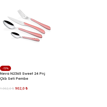
-15%
Neva N2365 Sweet 24 Prç
Çkb Seti Pembe
902,0
₺
1.062,0
₺
Sepete Ekle