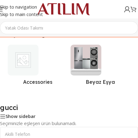
Skip to navigation
Skip to main content
Ana Sayfa
/
Ürünler “gucci” olarak etiketlendi
Accessories
Beyaz Eşya
gucci
Show sidebar
Seçiminizle eşleşen ürün bulunamadı.