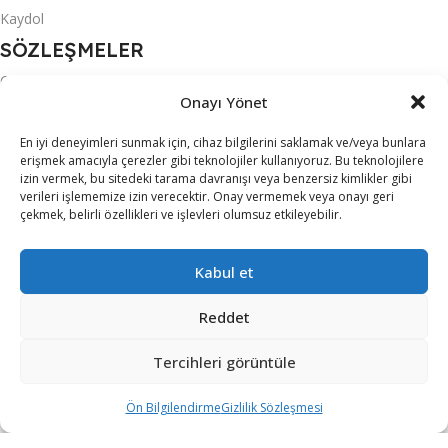
Kaydol
SÖZLEŞMELER
Gizlilik Sözleşmesi
Onayı Yönet
KVKK
En iyi deneyimleri sunmak için, cihaz bilgilerini saklamak ve/veya bunlara
Mesafeli Satış Sözleşmesi
erişmek amacıyla çerezler gibi teknolojiler kullanıyoruz. Bu teknolojilere
izin vermek, bu sitedeki tarama davranışı veya benzersiz kimlikler gibi
Ön Bilgilendirme
verileri işlememize izin verecektir. Onay vermemek veya onayı geri
çekmek, belirli özellikleri ve işlevleri olumsuz etkileyebilir.
Teslimat Koşulları
Üyelik Sözleşmesi
Kabul et
S.S.S.
MARKALAR
Reddet
ACER
Tercihleri görüntüle
ALTUS
Ön Bilgilendirme
Gizlilik Sözleşmesi
ARZUM
iltreler
Karşılaştırma
Sepet