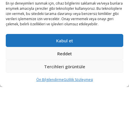
En iyi deneyimleri sunmak için, cihaz bilgilerini saklamak ve/veya bunlara
MARKALAR
erişmek amacıyla çerezler gibi teknolojiler kullanıyoruz. Bu teknolojilere
izin vermek, bu sitedeki tarama davranışı veya benzersiz kimlikler gibi
ACER
verileri işlememize izin verecektir. Onay vermemek veya onayı geri
çekmek, belirli özellikleri ve işlevleri olumsuz etkileyebilir.
ALTUS
ARZUM
Kabul et
BRAUN
Reddet
FAKİR
KORKMAZ
Tercihleri görüntüle
PROFILO
Ön Bilgilendirme
Gizlilik Sözleşmesi
iltreler
Karşılaştırma
Sepet
SCHAFER
KATEGORİLER
MOBİLYA
UYKU DÜNYASI
YATAKLAR