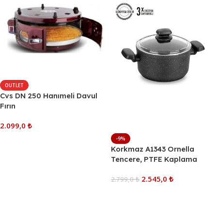
OUTLET
Cvs DN 250 Hanımeli Davul
Fırın
2.099,0
₺
-9%
Sepete Ekle
Korkmaz A1343 Ornella
Tencere, PTFE Kaplama
2.545,0
₺
2.799,0
₺
Sepete Ekle