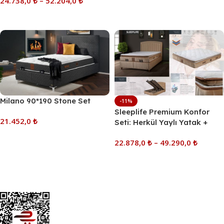
24.738,0
₺
–
52.204,0
₺
Sepete Ekle
Seçenekler
Milano 90*190 Stone Set
-11%
Sleeplife Premium Konfor
21.452,0
₺
Seti: Herkül Yaylı Yatak +
Baza + Başlık (90×190 –
Sepete Ekle
22.878,0
₺
–
49.290,0
₺
200×200)
Seçenekler