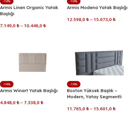
-14%
-14%
Armis Linen Organic Yatak
Armis Modena Yatak Başlığı
Başlığı
12.598,0
₺
–
15.073,0
₺
7.149,0
₺
–
10.446,0
₺
Seçenekler
Seçenekler
-14%
-14%
Armis Winart Yatak Başlığı
Boston Yüksek Başlık –
Modern, Yatay Segmentli
4.848,0
₺
–
7.338,0
₺
Tasarım, Dolgun Dolgulu
11.765,0
₺
–
15.601,0
₺
Seçenekler
Seçenekler