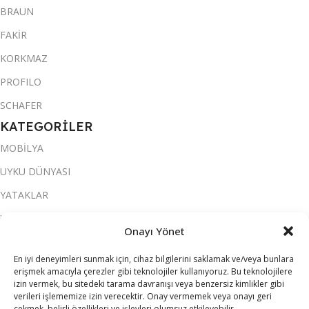
BRAUN
FAKİR
KORKMAZ
PROFILO
SCHAFER
KATEGORİLER
MOBİLYA
UYKU DÜNYASI
YATAKLAR
YATAK ODASI
Onayı Yönet
SALON & OTURMA ODASI
En iyi deneyimleri sunmak için, cihaz bilgilerini saklamak ve/veya bunlara
KOLTUK TAKIMI
erişmek amacıyla çerezler gibi teknolojiler kullanıyoruz. Bu teknolojilere
izin vermek, bu sitedeki tarama davranışı veya benzersiz kimlikler gibi
YEMEK ODASI
verileri işlememize izin verecektir. Onay vermemek veya onayı geri
çekmek, belirli özellikleri ve işlevleri olumsuz etkileyebilir.