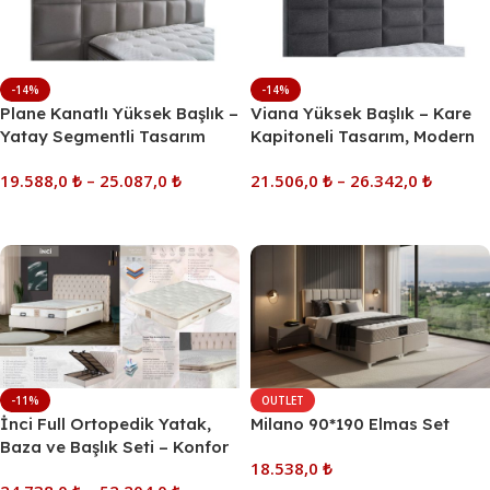
-14%
-14%
Plane Kanatlı Yüksek Başlık –
Viana Yüksek Başlık – Kare
Yatay Segmentli Tasarım
Kapitoneli Tasarım, Modern
Füme/Antrasit
19.588,0
₺
–
25.087,0
₺
21.506,0
₺
–
26.342,0
₺
Seçenekler
Seçenekler
-11%
OUTLET
İnci Full Ortopedik Yatak,
Milano 90*190 Elmas Set
Baza ve Başlık Seti – Konfor
18.538,0
₺
ve Şıklığın Buluşması