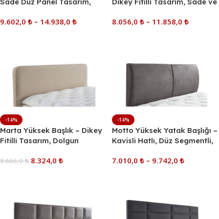
Sade Düz Panel Tasarım,
Dikey Fitilli Tasarım, Sade ve
Kavisli Üst Hat, Geniş Ölçü
Modern, Geniş Ölçü
9.602,0
₺
–
14.938,0
₺
8.056,0
₺
–
11.858,0
₺
Seçenekleri
Seçenekleri
Seçenekler
Seçenekler
-14%
-14%
Marta Yüksek Başlık – Dikey
Motto Yüksek Yatak Başlığı –
Fitilli Tasarım, Dolgun
Kavisli Hatlı, Düz Segmentli,
Segmentli
Yan Kırmızı Fitil Detaylı
8.324,0
₺
7.010,0
₺
–
9.742,0
₺
9.666,0
₺
Sepete Ekle
Seçenekler