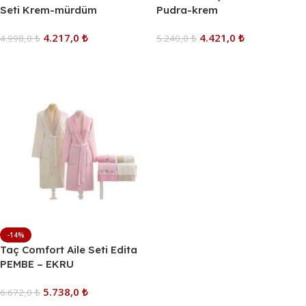
Seti Krem-mürdüm
Pudra-krem
4.217,0
₺
4.421,0
₺
4.998,0
₺
5.240,0
₺
Sepete Ekle
Sepete Ekle
-14%
Taç Comfort Aile Seti Edita
PEMBE – EKRU
5.738,0
₺
6.672,0
₺