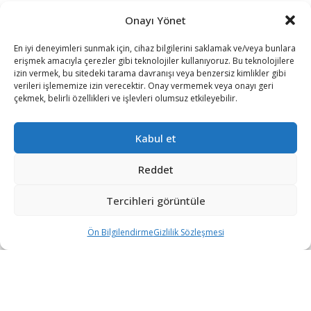
S.S.S.
Onayı Yönet
MARKALAR
En iyi deneyimleri sunmak için, cihaz bilgilerini saklamak ve/veya bunlara
ACER
erişmek amacıyla çerezler gibi teknolojiler kullanıyoruz. Bu teknolojilere
izin vermek, bu sitedeki tarama davranışı veya benzersiz kimlikler gibi
ALTUS
verileri işlememize izin verecektir. Onay vermemek veya onayı geri
çekmek, belirli özellikleri ve işlevleri olumsuz etkileyebilir.
ARZUM
BRAUN
Kabul et
FAKİR
Reddet
KORKMAZ
Tercihleri görüntüle
PROFILO
SCHAFER
Ön Bilgilendirme
Gizlilik Sözleşmesi
iltreler
Karşılaştırma
Sepet
KATEGORİLER
MOBİLYA
UYKU DÜNYASI