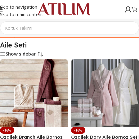
Skip to navigation
Skip to main content
Ana Sayfa
/
Ev Tekstili
/
Aile Seti
Aile Seti
Show sidebar
-16%
-16%
Özdilek Branch Aile Bornoz
Özdilek Dory Aile Bornoz Seti