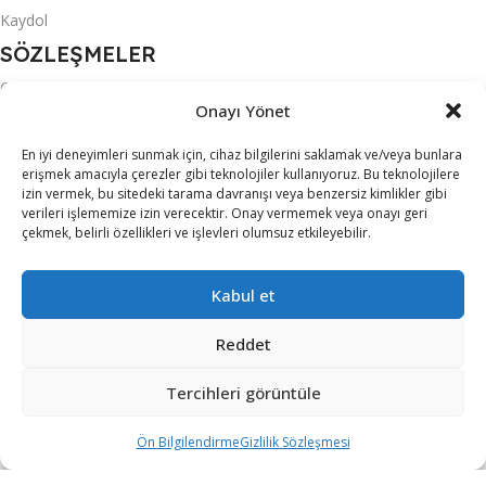
Kaydol
SÖZLEŞMELER
Gizlilik Sözleşmesi
Onayı Yönet
KVKK
En iyi deneyimleri sunmak için, cihaz bilgilerini saklamak ve/veya bunlara
Mesafeli Satış Sözleşmesi
erişmek amacıyla çerezler gibi teknolojiler kullanıyoruz. Bu teknolojilere
izin vermek, bu sitedeki tarama davranışı veya benzersiz kimlikler gibi
Ön Bilgilendirme
verileri işlememize izin verecektir. Onay vermemek veya onayı geri
çekmek, belirli özellikleri ve işlevleri olumsuz etkileyebilir.
Teslimat Koşulları
Üyelik Sözleşmesi
Kabul et
S.S.S.
MARKALAR
Reddet
ACER
Tercihleri görüntüle
ALTUS
Ön Bilgilendirme
Gizlilik Sözleşmesi
ARZUM
iltreler
Karşılaştırma
Sepet